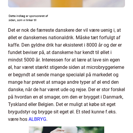
Det er nok de færreste danskere der vil være uenig i, at
øllet er danskernes nationaldrik. Måske tæt forfulgt af
kaffe. Den gyldne drik har eksisteret i 8000 år og der er
fundet beviser på, at danskerne har kendt til øllet i
mindst 5000 år. Interessen for at lære at lave sin egen
øl, har været stærkt stigende siden at microbryggerierne
er begyndt at sende mange specialøl på markedet og
mange har prøvet at smage andre typer af øl end den
danske, når de har været ude og rejse. Der er stor forskel
på hvordan en øl smager, om den er brygget i Danmark,
Tyskland eller Belgien. Det er muligt at købe sit eget
brygudstyr og brygge sit eget øl. Et sted kunne f.eks.
være hos
ALBRYG
.