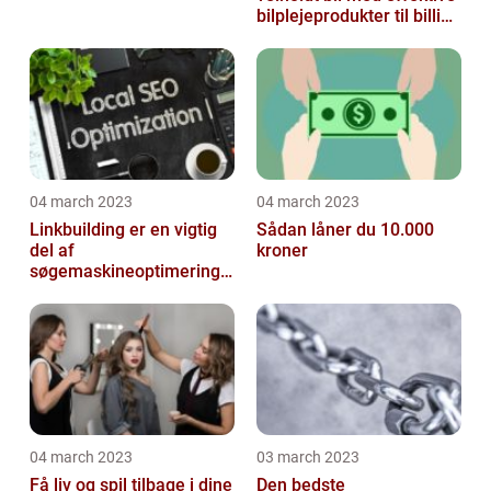
bilplejeprodukter til billige
priser
04 march 2023
04 march 2023
Linkbuilding er en vigtig
Sådan låner du 10.000
del af
kroner
søgemaskineoptimeringe
n på din hjemmeside
04 march 2023
03 march 2023
Få liv og spil tilbage i dine
Den bedste