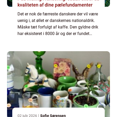
kvaliteten af dine pælefundamenter
Det er nok de færreste danskere der vil være
uenig i, at øllet er danskernes nationaldrik.
Måske tæt forfulgt af kaffe. Den gyldne drik
har eksisteret i 8000 år og der er fundet
beviser på, at danskerne har kendt til øllet i
mindst 5000 år. Interesse...
02 july 2026
Sofie Sørensen