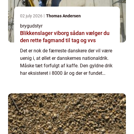
02 july 2026
Thomas Andersen
brygudstyr
Blikkenslager viborg sådan vælger du
den rette fagmand til tag og vvs
Det er nok de færreste danskere der vil være
uenig i, at øllet er danskernes nationaldrik.
Måske tæt forfulgt af kaffe. Den gyldne drik
har eksisteret i 8000 år og der er fundet
beviser på, at danskerne har kendt til øllet i
mindst 5000 år. Interesse...