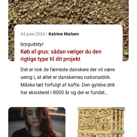
04 june 2026
Katrine Nielsen
brygudstyr
Køb af grus: sådan vælger du den
rigtige type til dit projekt
Det er nok de færreste danskere der vil være
uenig i, at øllet er danskernes nationaldrik.
Måske tæt forfulgt af kaffe. Den gyldne drik
har eksisteret i 8000 år og der er fundet
beviser på, at danskerne har kendt til øllet i
mindst 5000 år. Interesse...