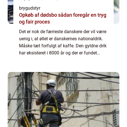
brygudstyr
Opkøb af dødsbo sådan foregår en tryg
og fair proces
Det er nok de færreste danskere der vil være
uenig i, at øllet er danskernes nationaldrik.
Måske tæt forfulgt af kaffe. Den gyldne drik
har eksisteret i 8000 år og der er fundet
beviser på, at danskerne har kendt til øllet i
mindst 5000 år. Interesse...