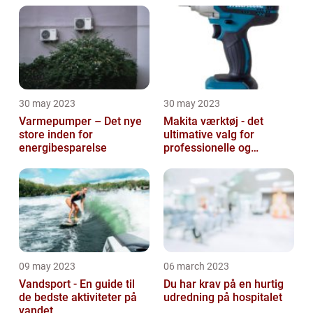
30 may 2023
30 may 2023
Varmepumper – Det nye
Makita værktøj - det
store inden for
ultimative valg for
energibesparelse
professionelle og
ambitiøse gør-det-
selv'ere
09 may 2023
06 march 2023
Vandsport - En guide til
Du har krav på en hurtig
de bedste aktiviteter på
udredning på hospitalet
vandet