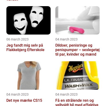
06 march 2023
04 march 2023
Jeg fandt mig selv på
Dildoer, penisringe og
Flakkebjerg Efterskole
penispumper – sexlegetøj
til par, kvinder og mænd
04 march 2023
04 march 2023
Det nye mærke CS15
Få en strålende ren og
velholdt bil med effektive