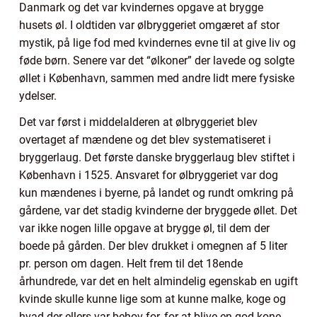
Danmark og det var kvindernes opgave at brygge
husets øl. I oldtiden var ølbryggeriet omgæret af stor
mystik, på lige fod med kvindernes evne til at give liv og
føde børn. Senere var det “ølkoner” der lavede og solgte
øllet i København, sammen med andre lidt mere fysiske
ydelser.
Det var først i middelalderen at ølbryggeriet blev
overtaget af mændene og det blev systematiseret i
bryggerlaug. Det første danske bryggerlaug blev stiftet i
København i 1525. Ansvaret for ølbryggeriet var dog
kun mændenes i byerne, på landet og rundt omkring på
gårdene, var det stadig kvinderne der bryggede øllet. Det
var ikke nogen lille opgave at brygge øl, til dem der
boede på gården. Der blev drukket i omegnen af 5 liter
pr. person om dagen. Helt frem til det 18ende
århundrede, var det en helt almindelig egenskab en ugift
kvinde skulle kunne lige som at kunne malke, koge og
hvad der ellers var behov for, for at blive en god kone.