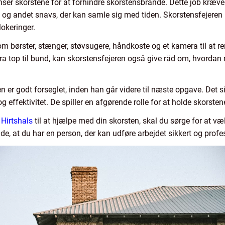
nser skorstene for at forhindre skorstensbrande. Dette job kræver
e og andet snavs, der kan samle sig med tiden. Skorstensfejeren
lokeringer.
m børster, stænger, støvsugere, håndkoste og et kamera til at re
fra top til bund, kan skorstensfejeren også give råd om, hvordan 
en er godt forseglet, inden han går videre til næste opgave. Det si
g effektivitet. De spiller en afgørende rolle for at holde skorsten
 Hirtshals
til at hjælpe med din skorsten, skal du sørge for at væ
e, at du har en person, der kan udføre arbejdet sikkert og profes