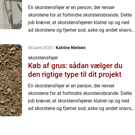
En skorstensfejer er en person, der renser
skorstene for at forhindre skorstensbrande. Dette
job kræver, at skorstensfejeren klatrer op og ned
ad skorstene og fjerner sod, aske og andet snavs,
der kan samle sig med tiden. Skorstensfejeren
begynder me...
04 june 2026
Katrine Nielsen
skorstensfejer
Køb af grus: sådan vælger du
den rigtige type til dit projekt
En skorstensfejer er en person, der renser
skorstene for at forhindre skorstensbrande. Dette
job kræver, at skorstensfejeren klatrer op og ned
ad skorstene og fjerner sod, aske og andet snavs,
der kan samle sig med tiden. Skorstensfejeren
begynder me...