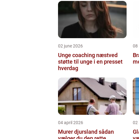
02 june 2026
08
Unge coaching næstved
Br
støtte til unge i en presset
mo
hverdag
04 april 2026
02 
Murer djursland sådan
Gla
vælger du den rette
væ