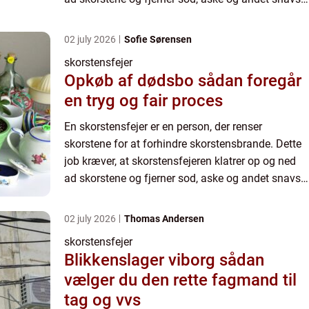
der kan samle sig med tiden. Skorstensfejeren
begynder me...
02 july 2026
Sofie Sørensen
skorstensfejer
Opkøb af dødsbo sådan foregår
en tryg og fair proces
En skorstensfejer er en person, der renser
skorstene for at forhindre skorstensbrande. Dette
job kræver, at skorstensfejeren klatrer op og ned
ad skorstene og fjerner sod, aske og andet snavs,
der kan samle sig med tiden. Skorstensfejeren
begynder me...
02 july 2026
Thomas Andersen
skorstensfejer
Blikkenslager viborg sådan
vælger du den rette fagmand til
tag og vvs