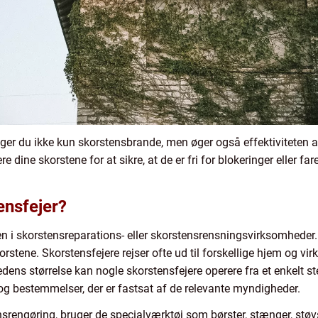
gger du ikke kun skorstensbrande, men øger også effektiviteten a
e dine skorstene for at sikre, at de er fri for blokeringer eller far
ensfejer?
en i skorstensreparations- eller skorstensrensningsvirksomheder
rstene. Skorstensfejere rejser ofte ud til forskellige hjem og vi
ns størrelse kan nogle skorstensfejere operere fra et enkelt ste
og bestemmelser, der er fastsat af de relevante myndigheder.
srengøring, bruger de specialværktøj som børster, stænger, støvs