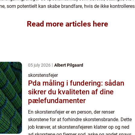
e, som potentielt kan skabe brandfare, hvis de ikke kontrolleres
Read more articles here
05 july 2026
Albert Pilgaard
skorstensfejer
Pda måling i fundering: sådan
sikrer du kvaliteten af dine
pælefundamenter
En skorstensfejer er en person, der renser
skorstene for at forhindre skorstensbrande. Dette
job kræver, at skorstensfejeren klatrer op og ned
ad skorstene og fjerner sod, aske og andet snavs,