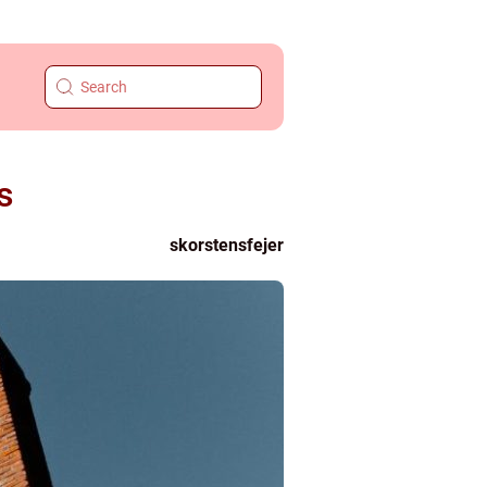
s
skorstensfejer