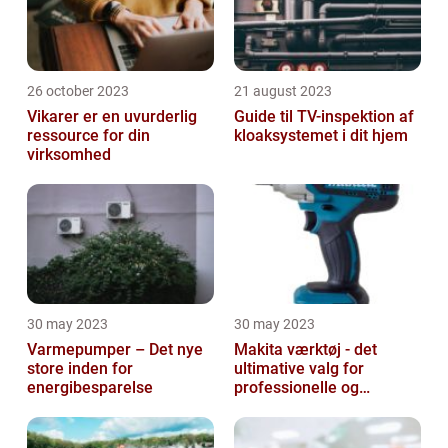
26 october 2023
21 august 2023
Vikarer er en uvurderlig
Guide til TV-inspektion af
ressource for din
kloaksystemet i dit hjem
virksomhed
30 may 2023
30 may 2023
Varmepumper – Det nye
Makita værktøj - det
store inden for
ultimative valg for
energibesparelse
professionelle og
ambitiøse gør-det-
selv'ere