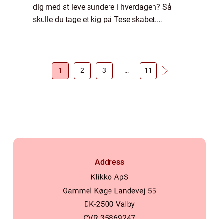
dig med at leve sundere i hverdagen? Så
skulle du tage et kig på Teselskabet.
Teselskabet tilbyder alle former for te, og du
kan nemt k&osl...
1
2
3
…
11
Address