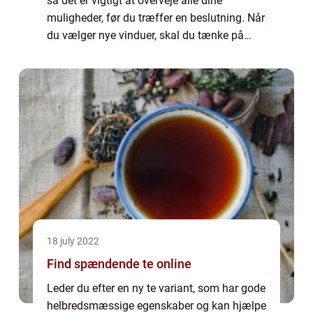
så det er vigtigt at overveje alle dine
muligheder, før du træffer en beslutning. Når
du vælger nye vinduer, skal du tænke på
følgende: 1. Klimaet, hvor du bor – Hvis du
bor i et koldt klima, skal ...
18 july 2022
Find spændende te online
Leder du efter en ny te variant, som har gode
helbredsmæssige egenskaber og kan hjælpe