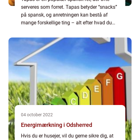
serveres som forret. Tapas betyder “snacks”
på spansk, og anretningen kan bestå af
mange forskellige ting – alt efter hvad du
selv er mest til. I denne artikel fortæller vi lidt
om, hvad tapa...
04 october 2022
Energimærkning i Odsherred
Hvis du er husejer, vil du gerne sikre dig, at