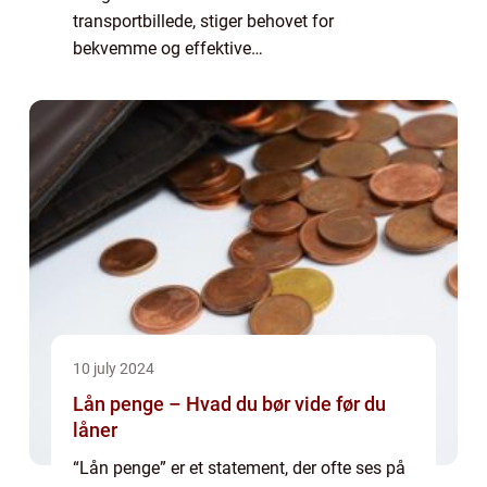
transportbillede, stiger behovet for
bekvemme og effektive
opladningsløsninger. En hjemmeladeboks til
elbiler er blevet en nærmest uundværlig del
for elbilse...
10 july 2024
Lån penge – Hvad du bør vide før du
låner
“Lån penge” er et statement, der ofte ses på