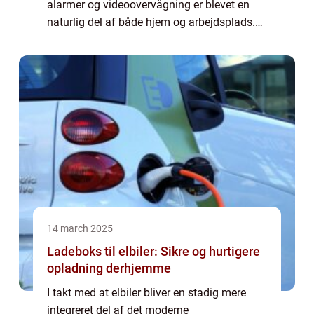
alarmer og videoovervågning er blevet en
naturlig del af både hjem og arbejdsplads.
Når noget går i stykker, eller når det driller, er
det en stor fordel at ha...
14 march 2025
Ladeboks til elbiler: Sikre og hurtigere
opladning derhjemme
I takt med at elbiler bliver en stadig mere
integreret del af det moderne