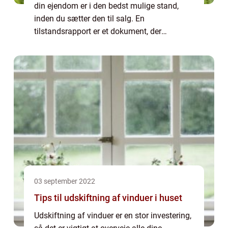
din ejendom er i den bedst mulige stand,
inden du sætter den til salg. En
tilstandsrapport er et dokument, der
beskriver en ejendoms nuværende tilstand,
og som kan bruges af potentielle købere til
at vur...
03 september 2022
Tips til udskiftning af vinduer i huset
Udskiftning af vinduer er en stor investering,