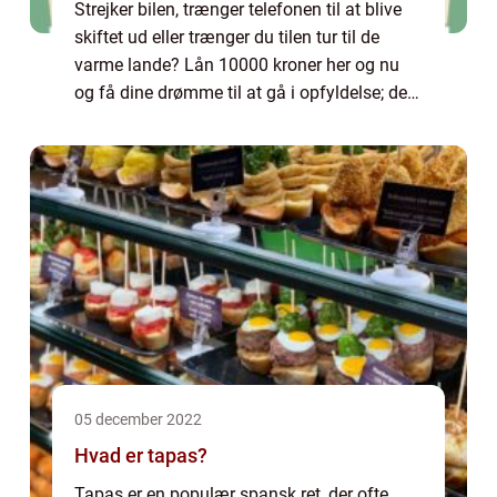
Strejker bilen, trænger telefonen til at blive
skiftet ud eller trænger du tilen tur til de
varme lande? Lån 10000 kroner her og nu
og få dine drømme til at gå i opfyldelse; det
er lige så let, som det lyder...
05 december 2022
Hvad er tapas?
Tapas er en populær spansk ret, der ofte