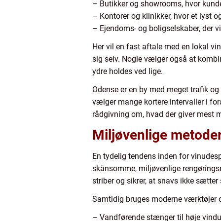
– Butikker og showrooms, hvor kunder
– Kontorer og klinikker, hvor et lyst 
– Ejendoms- og boligselskaber, der v
Her vil en fast aftale med en lokal v
sig selv. Nogle vælger også at komb
ydre holdes ved lige.
Odense er en by med meget trafik og p
vælger mange kortere intervaller i fo
rådgivning om, hvad der giver mest m
Miljøvenlige metoder
En tydelig tendens inden for vinudesp
skånsomme, miljøvenlige rengøringsmid
striber og sikrer, at snavs ikke sætter 
Samtidig bruges moderne værktøjer og
– Vandførende stænger til høje vindue