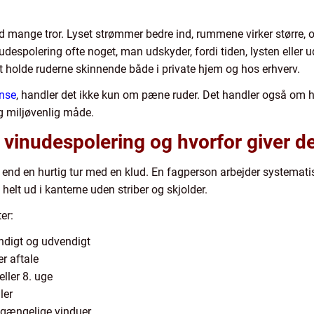
nd mange tror. Lyset strømmer bedre ind, rummene virker større,
nudespolering ofte noget, man udskyder, fordi tiden, lysten eller 
t holde ruderne skinnende både i private hjem og hos erhverv.
ense
, handler det ikke kun om pæne ruder. Det handler også om 
g miljøvenlig måde.
 vinudespolering og hvorfor giver d
 end en hurtig tur med en klud. En fagperson arbejder systemati
 helt ud i kanterne uden striber og skjolder.
er:
ndigt og udvendigt
r aftale
eller 8. uge
ler
ilgængelige vinduer