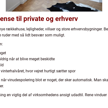
nse til private og erhverv
 rækkehuse, lejligheder, villaer og store erhvervsbygninger. Be
re ruder med så lidt besvær som muligt.
m:
uget
aldrig når at blive meget beskidte
ald
vinterhalvåret, hvor vejret hurtigt sætter spor
e, når vinudespolering blot er noget, der sker automatisk. Man sk
er.
ng en vigtig del af virksomhedens ansigt udadtil. Rene vinduer s