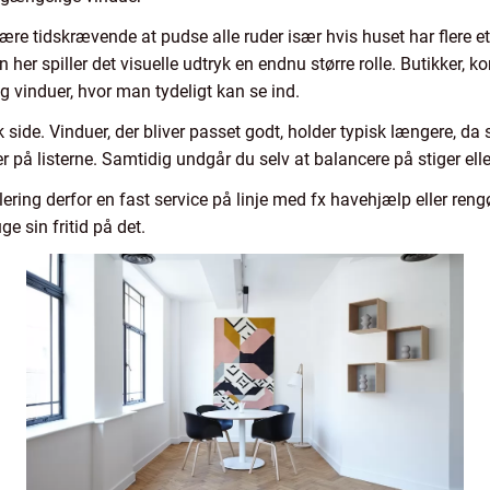
re tidskrævende at pudse alle ruder især hvis huset har flere e
r spiller det visuelle udtryk en endnu større rolle. Butikker, kon
vinduer, hvor man tydeligt kan se ind.
side. Vinduer, der bliver passet godt, holder typisk længere, da s
eller på listerne. Samtidig undgår du selv at balancere på stiger 
ring derfor en fast service på linje med fx havehjælp eller rengø
e sin fritid på det.