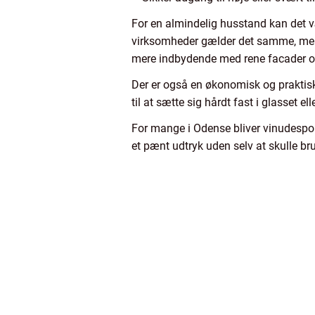
For en almindelig husstand kan det væ
virksomheder gælder det samme, men he
mere indbydende med rene facader og 
Der er også en økonomisk og praktisk 
til at sætte sig hårdt fast i glasset 
For mange i Odense bliver vinudespole
et pænt udtryk uden selv at skulle brug