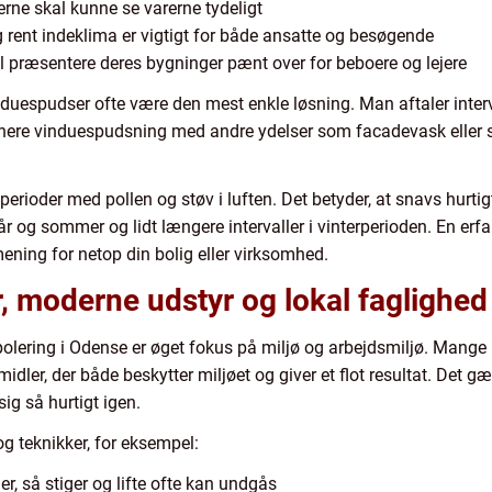
ne skal kunne se varerne tydeligt
og rent indeklima er vigtigt for både ansatte og besøgende
il præsentere deres bygninger pænt over for beboere og lejere
induespudser ofte være den mest enkle løsning. Man aftaler inter
inere vinduespudsning med andre ydelser som facadevask eller 
erioder med pollen og støv i luften. Det betyder, at snavs hurtig
rår og sommer og lidt længere intervaller i vinterperioden. En e
ening for netop din bolig eller virksomhed.
, moderne udstyr og lokal faglighed
olering i Odense er øget fokus på miljø og arbejdsmiljø. Mange 
ler, der både beskytter miljøet og giver et flot resultat. Det gæ
sig så hurtigt igen.
 teknikker, for eksempel:
r, så stiger og lifte ofte kan undgås