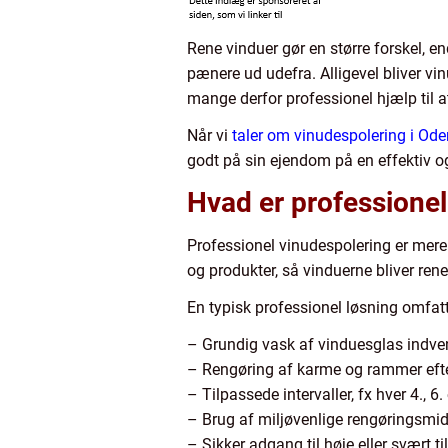
Rene vinduer gør en større forskel, e
pænere ud udefra. Alligevel bliver vi
mange derfor professionel hjælp til a
Når vi
taler om vinudespolering i Od
godt på sin ejendom på en effektiv o
Hvad er professionel
Professionel vinudespolering er mere
og produkter, så vinduerne bliver rene
En typisk professionel løsning omfatt
– Grundig vask af vinduesglas indve
– Rengøring af karme og rammer efte
– Tilpassede intervaller, fx hver 4., 6. 
– Brug af miljøvenlige rengøringsmid
– Sikker adgang til høje eller svært t