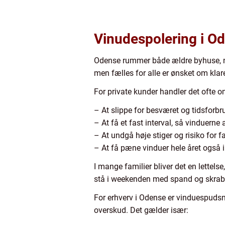
Vinudespolering i Ode
Odense rummer både ældre byhuse, nye
men fælles for alle er ønsket om kla
For private kunder handler det ofte o
– At slippe for besværet og tidsforbr
– At få et fast interval, så vinduerne 
– At undgå høje stiger og risiko for f
– At få pæne vinduer hele året også i 
I mange familier bliver det en lettels
stå i weekenden med spand og skrab
For erhverv i Odense er vinduespudsni
overskud. Det gælder især: