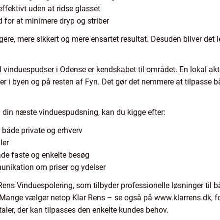
effektivt uden at ridse glasset
d for at minimere dryp og striber
gere, mere sikkert og mere ensartet resultat. Desuden bliver det l
l vinduespudser i Odense er kendskabet til området. En lokal ak
per i byen og på resten af Fyn. Det gør det nemmere at tilpasse
il din næste vinduespudsning, kan du kigge efter:
r både private og erhverv
ler
både faste og enkelte besøg
nikation om priser og ydelser
r Rens Vinduespolering, som tilbyder professionelle løsninger til
 Mange vælger netop Klar Rens – se også på www.klarrens.dk, f
taler, der kan tilpasses den enkelte kundes behov.