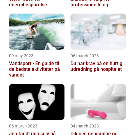
energibesparelse
professionelle og
ambitiøse gør-det-
selv'ere
09 may 2023
06 march 2023
Vandsport - En guide til
Du har krav på en hurtig
de bedste aktiviteter på
udredning på hospitalet
vandet
06 march 2023
04 march 2023
Jeg fandt mig selv på
Dildoer, penisringe og