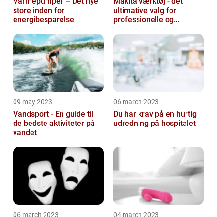
Varmepumper – Det nye
Makita værktøj - det
store inden for
ultimative valg for
energibesparelse
professionelle og
ambitiøse gør-det-
selv'ere
09 may 2023
06 march 2023
Vandsport - En guide til
Du har krav på en hurtig
de bedste aktiviteter på
udredning på hospitalet
vandet
06 march 2023
04 march 2023