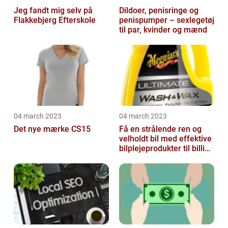
Jeg fandt mig selv på
Dildoer, penisringe og
Flakkebjerg Efterskole
penispumper – sexlegetøj
til par, kvinder og mænd
04 march 2023
04 march 2023
Det nye mærke CS15
Få en strålende ren og
velholdt bil med effektive
bilplejeprodukter til billige
priser