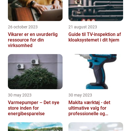
26 october 2023
21 august 2023
Vikarer er en uvurderlig
Guide til TV-inspektion af
ressource for din
kloaksystemet i dit hjem
virksomhed
30 may 2023
30 may 2023
Varmepumper – Det nye
Makita værktøj - det
store inden for
ultimative valg for
energibesparelse
professionelle og
ambitiøse gør-det-
selv'ere