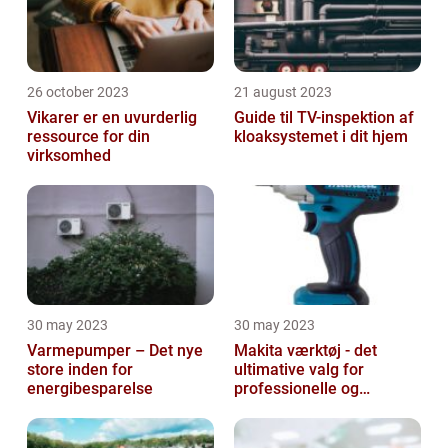
26 october 2023
21 august 2023
Vikarer er en uvurderlig
Guide til TV-inspektion af
ressource for din
kloaksystemet i dit hjem
virksomhed
30 may 2023
30 may 2023
Varmepumper – Det nye
Makita værktøj - det
store inden for
ultimative valg for
energibesparelse
professionelle og
ambitiøse gør-det-
selv'ere