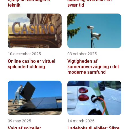
teknik
svær tid
10 december 2025
03 october 2025
Online casino er virtuel
Vigtigheden af
spilunderholdning
kameraovervågning i det
moderne samfund
09 may 2025
14 march 2025
Valg af solceller
Ladeboks til elbiler: Sikre