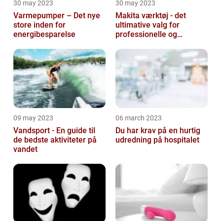
30 may 2023
30 may 2023
Varmepumper – Det nye
Makita værktøj - det
store inden for
ultimative valg for
energibesparelse
professionelle og
ambitiøse gør-det-
selv'ere
09 may 2023
06 march 2023
Vandsport - En guide til
Du har krav på en hurtig
de bedste aktiviteter på
udredning på hospitalet
vandet