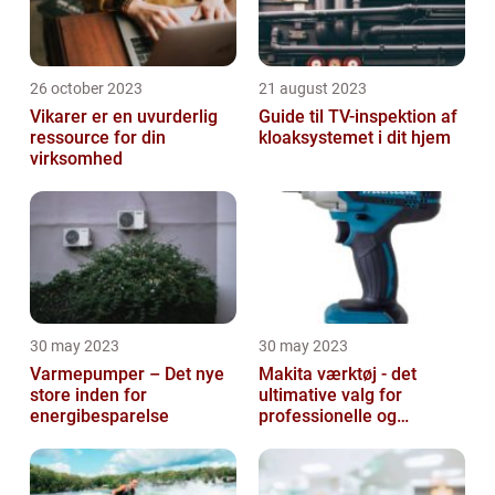
26 october 2023
21 august 2023
Vikarer er en uvurderlig
Guide til TV-inspektion af
ressource for din
kloaksystemet i dit hjem
virksomhed
30 may 2023
30 may 2023
Varmepumper – Det nye
Makita værktøj - det
store inden for
ultimative valg for
energibesparelse
professionelle og
ambitiøse gør-det-
selv'ere