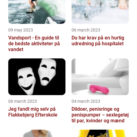
09 may 2023
06 march 2023
Vandsport - En guide til
Du har krav på en hurtig
de bedste aktiviteter på
udredning på hospitalet
vandet
06 march 2023
04 march 2023
Jeg fandt mig selv på
Dildoer, penisringe og
Flakkebjerg Efterskole
penispumper – sexlegetøj
til par, kvinder og mænd