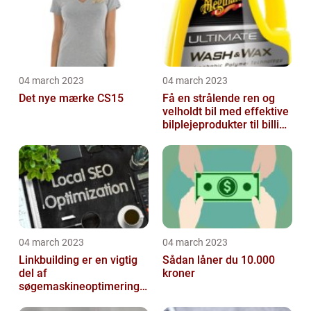
04 march 2023
04 march 2023
Det nye mærke CS15
Få en strålende ren og
velholdt bil med effektive
bilplejeprodukter til billige
priser
04 march 2023
04 march 2023
Linkbuilding er en vigtig
Sådan låner du 10.000
del af
kroner
søgemaskineoptimeringe
n på din hjemmeside