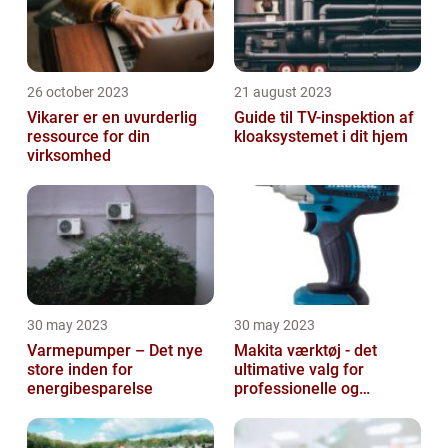
26 october 2023
21 august 2023
Vikarer er en uvurderlig
Guide til TV-inspektion af
ressource for din
kloaksystemet i dit hjem
virksomhed
30 may 2023
30 may 2023
Varmepumper – Det nye
Makita værktøj - det
store inden for
ultimative valg for
energibesparelse
professionelle og
ambitiøse gør-det-
selv'ere