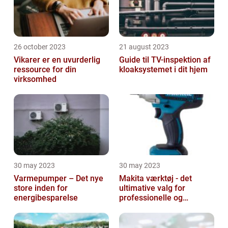
26 october 2023
21 august 2023
Vikarer er en uvurderlig
Guide til TV-inspektion af
ressource for din
kloaksystemet i dit hjem
virksomhed
30 may 2023
30 may 2023
Varmepumper – Det nye
Makita værktøj - det
store inden for
ultimative valg for
energibesparelse
professionelle og
ambitiøse gør-det-
selv'ere