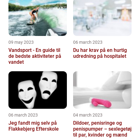
selv'ere
09 may 2023
06 march 2023
Vandsport - En guide til
Du har krav på en hurtig
de bedste aktiviteter på
udredning på hospitalet
vandet
06 march 2023
04 march 2023
Jeg fandt mig selv på
Dildoer, penisringe og
Flakkebjerg Efterskole
penispumper – sexlegetøj
til par, kvinder og mænd