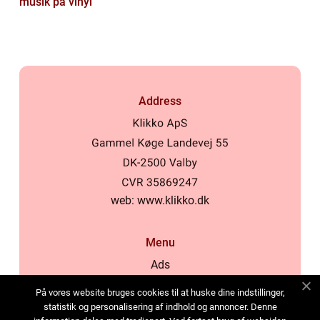
musik på vinyl
Address
web:
www.klikko.dk
Menu
Ads
About Us
På vores website bruges cookies til at huske dine indstillinger,
Cookies
statistik og personalisering af indhold og annoncer. Denne