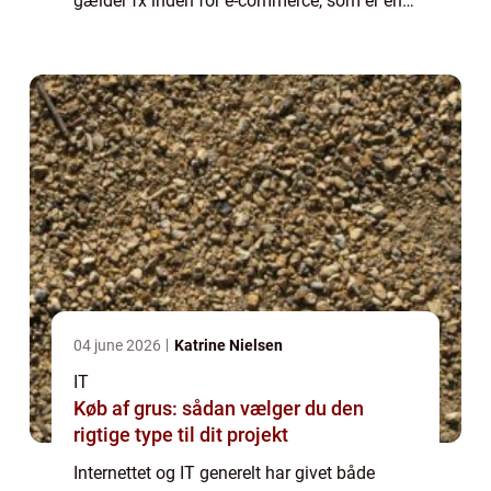
gælder fx inden for e-commerce, som er en
industri i milliardklassen. Men derudover
bruger mere traditionelle virksomhede...
04 june 2026
Katrine Nielsen
IT
Køb af grus: sådan vælger du den
rigtige type til dit projekt
Internettet og IT generelt har givet både