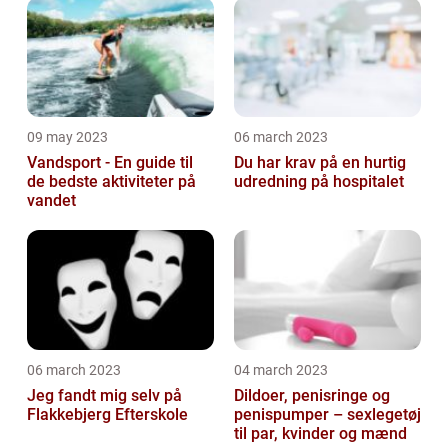
selv'ere
09 may 2023
06 march 2023
Vandsport - En guide til
Du har krav på en hurtig
de bedste aktiviteter på
udredning på hospitalet
vandet
06 march 2023
04 march 2023
Jeg fandt mig selv på
Dildoer, penisringe og
Flakkebjerg Efterskole
penispumper – sexlegetøj
til par, kvinder og mænd