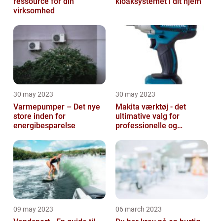
ressource for din
kloaksystemet i dit hjem
virksomhed
30 may 2023
30 may 2023
Varmepumper – Det nye
Makita værktøj - det
store inden for
ultimative valg for
energibesparelse
professionelle og
ambitiøse gør-det-
selv'ere
09 may 2023
06 march 2023