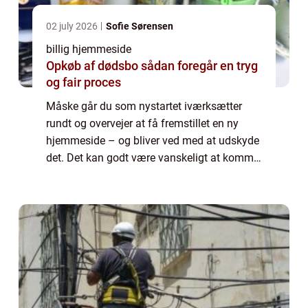
02 july 2026
Sofie Sørensen
billig hjemmeside
Opkøb af dødsbo sådan foregår en tryg
og fair proces
Måske går du som nystartet iværksætter
rundt og overvejer at få fremstillet en ny
hjemmeside – og bliver ved med at udskyde
det. Det kan godt være vanskeligt at komme
i gang med hjemmeside design, især når
man ikke kender så meget til den digitale
ve...