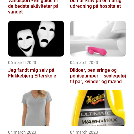
Vandsport - En guide til
Du har krav på en hurtig
de bedste aktiviteter på
udredning på hospitalet
vandet
06 march 2023
04 march 2023
Jeg fandt mig selv på
Dildoer, penisringe og
Flakkebjerg Efterskole
penispumper – sexlegetøj
til par, kvinder og mænd
04 march 2023
04 march 2023