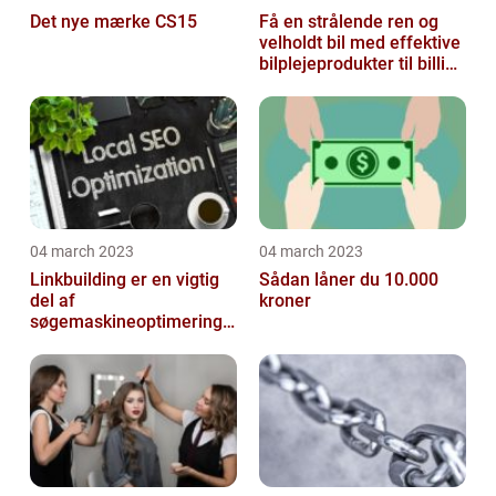
Det nye mærke CS15
Få en strålende ren og
velholdt bil med effektive
bilplejeprodukter til billige
priser
04 march 2023
04 march 2023
Linkbuilding er en vigtig
Sådan låner du 10.000
del af
kroner
søgemaskineoptimeringe
n på din hjemmeside