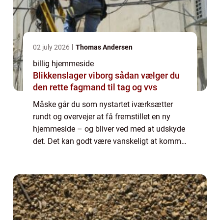
02 july 2026
Thomas Andersen
billig hjemmeside
Blikkenslager viborg sådan vælger du
den rette fagmand til tag og vvs
Måske går du som nystartet iværksætter
rundt og overvejer at få fremstillet en ny
hjemmeside – og bliver ved med at udskyde
det. Det kan godt være vanskeligt at komme
i gang med hjemmeside design, især når
man ikke kender så meget til den digitale
ve...