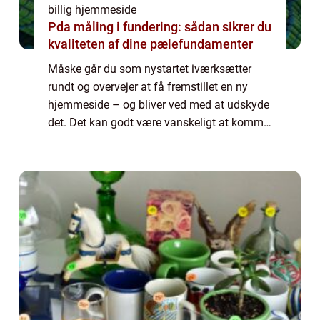
billig hjemmeside
Pda måling i fundering: sådan sikrer du
kvaliteten af dine pælefundamenter
Måske går du som nystartet iværksætter
rundt og overvejer at få fremstillet en ny
hjemmeside – og bliver ved med at udskyde
det. Det kan godt være vanskeligt at komme
i gang med hjemmeside design, især når
man ikke kender så meget til den digitale
ve...