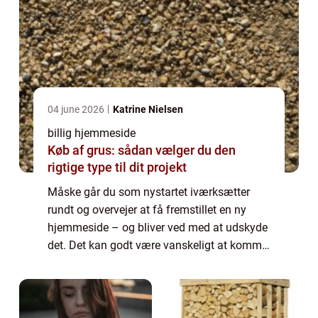
04 june 2026
Katrine Nielsen
billig hjemmeside
Køb af grus: sådan vælger du den
rigtige type til dit projekt
Måske går du som nystartet iværksætter
rundt og overvejer at få fremstillet en ny
hjemmeside – og bliver ved med at udskyde
det. Det kan godt være vanskeligt at komme
i gang med hjemmeside design, især når
man ikke kender så meget til den digitale
ve...