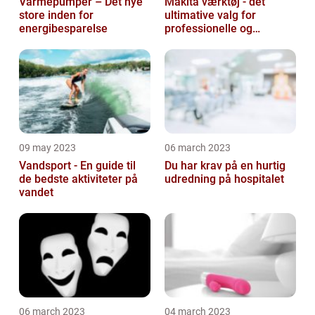
Varmepumper – Det nye
Makita værktøj - det
store inden for
ultimative valg for
energibesparelse
professionelle og
ambitiøse gør-det-
selv'ere
09 may 2023
06 march 2023
Vandsport - En guide til
Du har krav på en hurtig
de bedste aktiviteter på
udredning på hospitalet
vandet
06 march 2023
04 march 2023