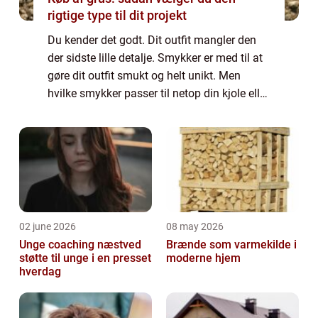
rigtige type til dit projekt
Du kender det godt. Dit outfit mangler den
der sidste lille detalje. Smykker er med til at
gøre dit outfit smukt og helt unikt. Men
hvilke smykker passer til netop din kjole eller
bluse? Skal du både have halskæde,
øreringe og armbånd? Skal du vælge ...
02 june 2026
08 may 2026
Unge coaching næstved
Brænde som varmekilde i
støtte til unge i en presset
moderne hjem
hverdag