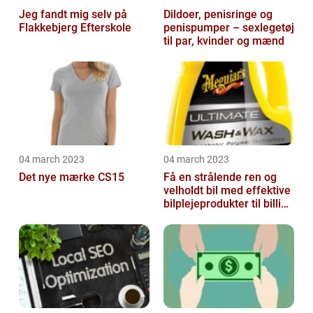
Jeg fandt mig selv på
Dildoer, penisringe og
Flakkebjerg Efterskole
penispumper – sexlegetøj
til par, kvinder og mænd
04 march 2023
04 march 2023
Det nye mærke CS15
Få en strålende ren og
velholdt bil med effektive
bilplejeprodukter til billige
priser