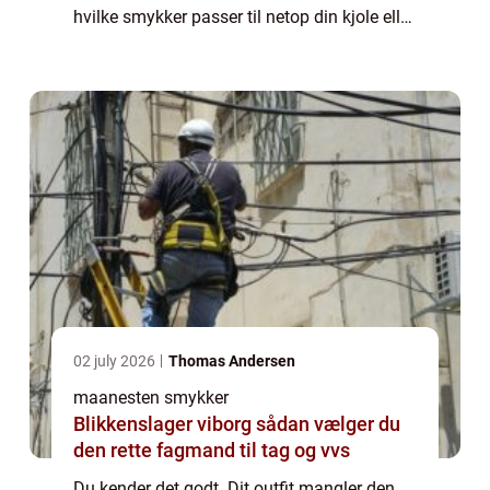
hvilke smykker passer til netop din kjole eller
bluse? Skal du både have halskæde,
øreringe og armbånd? Skal du vælge ...
02 july 2026
Thomas Andersen
maanesten smykker
Blikkenslager viborg sådan vælger du
den rette fagmand til tag og vvs
Du kender det godt. Dit outfit mangler den