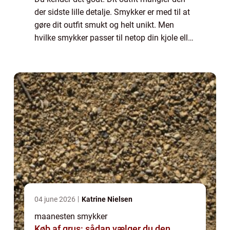
der sidste lille detalje. Smykker er med til at
gøre dit outfit smukt og helt unikt. Men
hvilke smykker passer til netop din kjole eller
bluse? Skal du både have halskæde,
øreringe og armbånd? Skal du vælge ...
04 june 2026
Katrine Nielsen
maanesten smykker
Køb af grus: sådan vælger du den