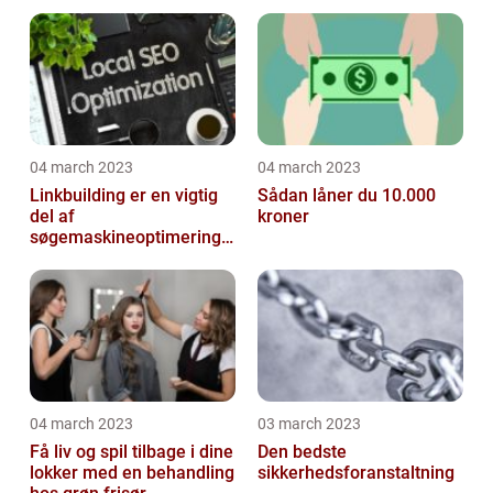
priser
04 march 2023
04 march 2023
Linkbuilding er en vigtig
Sådan låner du 10.000
del af
kroner
søgemaskineoptimeringe
n på din hjemmeside
04 march 2023
03 march 2023
Få liv og spil tilbage i dine
Den bedste
lokker med en behandling
sikkerhedsforanstaltning