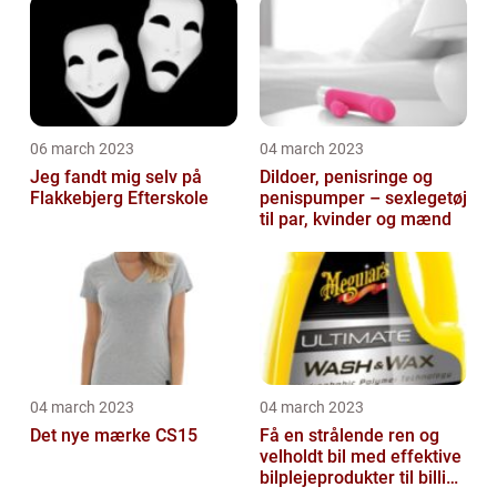
06 march 2023
04 march 2023
Jeg fandt mig selv på
Dildoer, penisringe og
Flakkebjerg Efterskole
penispumper – sexlegetøj
til par, kvinder og mænd
04 march 2023
04 march 2023
Det nye mærke CS15
Få en strålende ren og
velholdt bil med effektive
bilplejeprodukter til billige