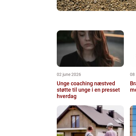
02 june 2026
08
Unge coaching næstved
Br
støtte til unge i en presset
mo
hverdag