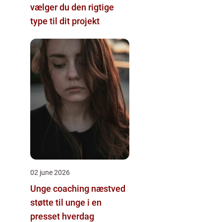
vælger du den rigtige
type til dit projekt
02 june 2026
Unge coaching næstved
støtte til unge i en
presset hverdag