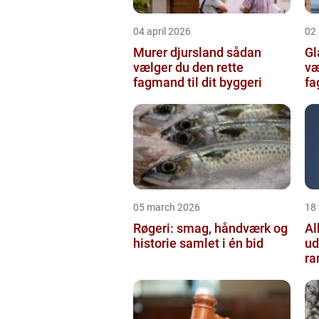
04 april 2026
02 
Murer djursland sådan
Gla
vælger du den rette
væ
fagmand til dit byggeri
f
05 march 2026
18
Røgeri: smag, håndværk og
Al
historie samlet i én bid
ud
r