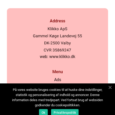
Address
web:
www.klikko.dk
Menu
Ads
About Us
På vores website bruges cookies til at huske dine indstillinger,
Cookies
statistik og personalisering af indhold og annoncer. Denne
information deles med tredjepart. Ved fortsat brug af websiden
Contact
godkender du cookiepolitikken.
Sitemap
Ok
Privatlivspolitik