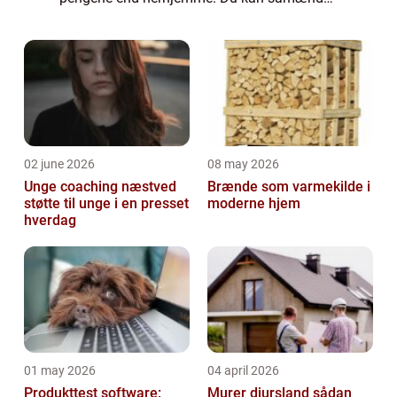
bare krydse Øresund med enten bil eller tog.
Her venter der nemlig et sandt shopping-
paradis. ...
02 june 2026
08 may 2026
Unge coaching næstved
Brænde som varmekilde i
støtte til unge i en presset
moderne hjem
hverdag
01 may 2026
04 april 2026
Produkttest software:
Murer djursland sådan