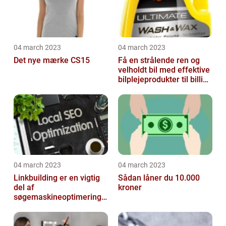
04 march 2023
04 march 2023
Det nye mærke CS15
Få en strålende ren og
velholdt bil med effektive
bilplejeprodukter til billige
priser
04 march 2023
04 march 2023
Linkbuilding er en vigtig
Sådan låner du 10.000
del af
kroner
søgemaskineoptimeringe
n på din hjemmeside