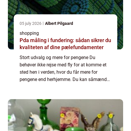
05 july 2026
Albert Pilgaard
shopping
Pda måling i fundering: sådan sikrer du
kvaliteten af dine pælefundamenter
Stort udvalg og mere for pengene Du
behøver ikke rejse med fly for at komme et
sted hen i verden, hvor du får mere for
pengene end herhjemme. Du kan såmænd
bare krydse Øresund med enten bil eller tog.
Her venter der nemlig et sandt shopping-
paradis. ...