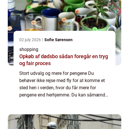
02 july 2026
Sofie Sørensen
shopping
Opkøb af dødsbo sådan foregår en tryg
og fair proces
Stort udvalg og mere for pengene Du
behøver ikke rejse med fly for at komme et
sted hen i verden, hvor du får mere for
pengene end herhjemme. Du kan såmænd
bare krydse Øresund med enten bil eller tog.
Her venter der nemlig et sandt shopping-
paradis. ...