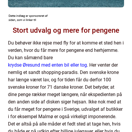
Stort udvalg og mere for pengene
Du behøver ikke rejse med fly for at komme et sted hen i
verden, hvor du får mere for pengene end herhjemme.
Du kan såmænd bare
krydse Øresund med enten bil eller tog
. Her venter der
nemlig et sandt shopping-paradis. Den svenske krone
har længe været lav, og for tiden får du derfor 100
svenske kroner for 71 danske kroner. Det betyder, at
dine penge rækker meget længere, når ekspedienten på
den anden side af disken siger hejsan. Ikke nok med at
du får meget for pengene i Sverige, udvalget af butikker
i for eksempel Malmø er også virkeligt imponerende.
Det er altså på alle måder et fedt sted at tage hen, hvis
du både er på udkig efter billige julegaver, eller hvis du