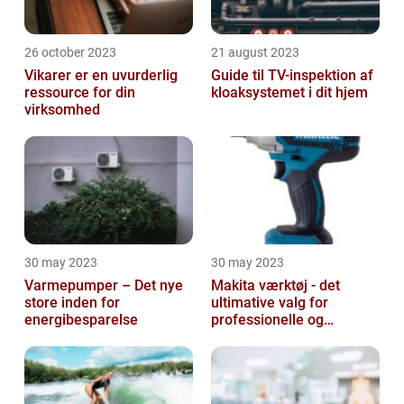
26 october 2023
21 august 2023
Vikarer er en uvurderlig
Guide til TV-inspektion af
ressource for din
kloaksystemet i dit hjem
virksomhed
30 may 2023
30 may 2023
Varmepumper – Det nye
Makita værktøj - det
store inden for
ultimative valg for
energibesparelse
professionelle og
ambitiøse gør-det-
selv'ere