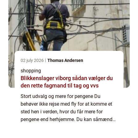
02 july 2026
Thomas Andersen
shopping
Blikkenslager viborg sådan vælger du
den rette fagmand til tag og vvs
Stort udvalg og mere for pengene Du
behøver ikke rejse med fly for at komme et
sted hen i verden, hvor du får mere for
pengene end herhjemme. Du kan såmænd
bare krydse Øresund med enten bil eller tog.
Her venter der nemlig et sandt shopping-