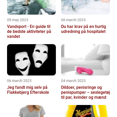
09 may 2023
06 march 2023
Vandsport - En guide til
Du har krav på en hurtig
de bedste aktiviteter på
udredning på hospitalet
vandet
06 march 2023
04 march 2023
Jeg fandt mig selv på
Dildoer, penisringe og
Flakkebjerg Efterskole
penispumper – sexlegetøj
til par, kvinder og mænd