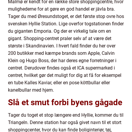
Malmø er kendt for en række store shoppingcentre, hvor
mulighederne for at gøre en god handel er jävla bra.
Tager du med Øresundstoget, er det første stop ovre hos
svensken Hyllie Station. Lige overfor togstationen finder
du giganten Emporia. Og der er virkelig tale om en
gigant. Shopping-centret praler selv af at være det
største i Skandinavien. I hvert fald finder du her over
200 butikker med kæmpe brands som Apple, Calvin
Klein og Hugo Boss, der har deres egne forretninger i
centret. Derudover findes også et ICA supermarked i
centret, hvilket gør det muligt for dig at få for eksempel
en tube Kalles Kaviar, eller en pose köttbullar eller
kanelbullar med hjem.
Slå et smut forbi byens gågade
Tager du toget et stop længere end Hyllie, kommer du til
Triangeln. Denne station har også givet navn til et stort
shoppingcenter, hvor du kan finde boliginteriør, tøj,