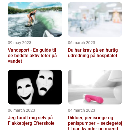
selv'ere
09 may 2023
06 march 2023
Vandsport - En guide til
Du har krav på en hurtig
de bedste aktiviteter på
udredning på hospitalet
vandet
06 march 2023
04 march 2023
Jeg fandt mig selv på
Dildoer, penisringe og
Flakkebjerg Efterskole
penispumper – sexlegetøj
til par, kvinder og mænd