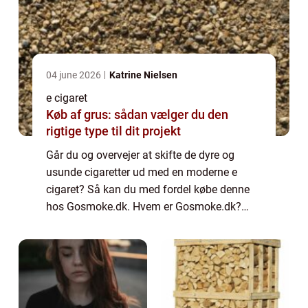
04 june 2026
Katrine Nielsen
e cigaret
Køb af grus: sådan vælger du den
rigtige type til dit projekt
Går du og overvejer at skifte de dyre og
usunde cigaretter ud med en moderne e
cigaret? Så kan du med fordel købe denne
hos Gosmoke.dk. Hvem er Gosmoke.dk?
Gosmoke.dk er en online shop som har
specialiseret sig i salg af såvel e cigaretter –
også kal...