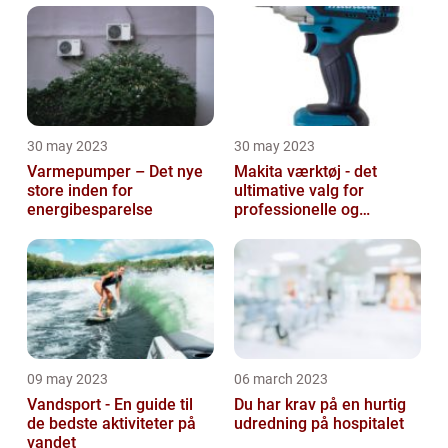
30 may 2023
30 may 2023
Varmepumper – Det nye
Makita værktøj - det
store inden for
ultimative valg for
energibesparelse
professionelle og
ambitiøse gør-det-
selv'ere
09 may 2023
06 march 2023
Vandsport - En guide til
Du har krav på en hurtig
de bedste aktiviteter på
udredning på hospitalet
vandet