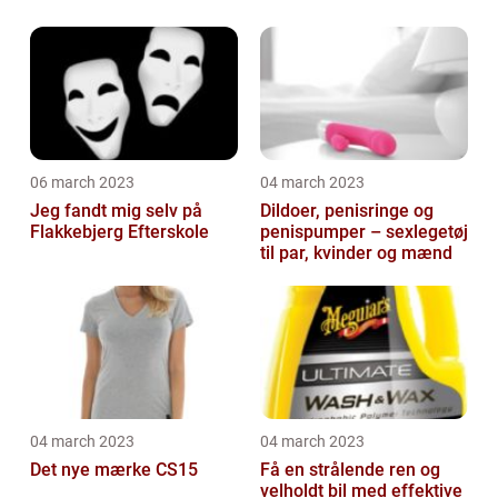
06 march 2023
04 march 2023
Jeg fandt mig selv på
Dildoer, penisringe og
Flakkebjerg Efterskole
penispumper – sexlegetøj
til par, kvinder og mænd
04 march 2023
04 march 2023
Det nye mærke CS15
Få en strålende ren og
velholdt bil med effektive