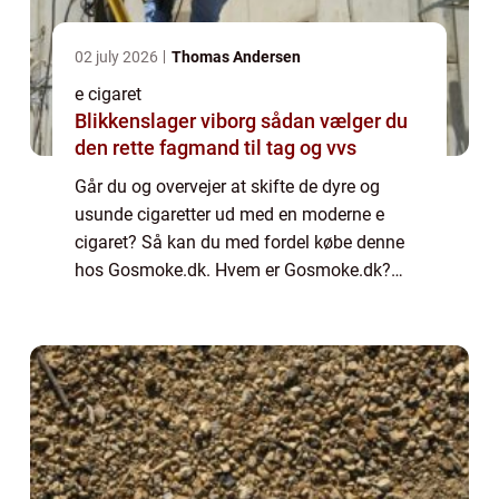
02 july 2026
Thomas Andersen
e cigaret
Blikkenslager viborg sådan vælger du
den rette fagmand til tag og vvs
Går du og overvejer at skifte de dyre og
usunde cigaretter ud med en moderne e
cigaret? Så kan du med fordel købe denne
hos Gosmoke.dk. Hvem er Gosmoke.dk?
Gosmoke.dk er en online shop som har
specialiseret sig i salg af såvel e cigaretter –
også kal...