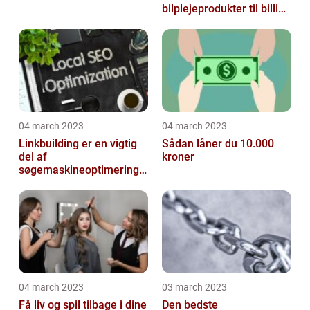
bilplejeprodukter til billige
priser
04 march 2023
04 march 2023
Linkbuilding er en vigtig
Sådan låner du 10.000
del af
kroner
søgemaskineoptimeringe
n på din hjemmeside
04 march 2023
03 march 2023
Få liv og spil tilbage i dine
Den bedste