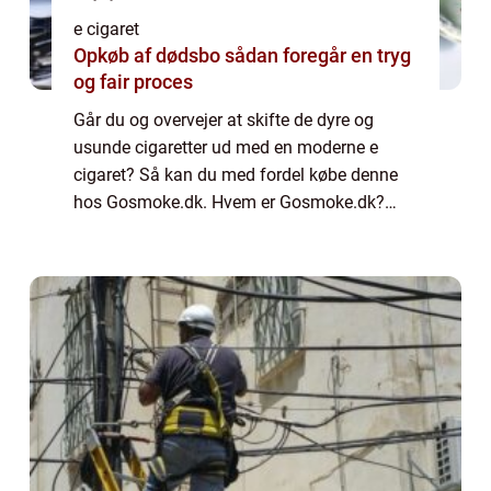
e cigaret
Opkøb af dødsbo sådan foregår en tryg
og fair proces
Går du og overvejer at skifte de dyre og
usunde cigaretter ud med en moderne e
cigaret? Så kan du med fordel købe denne
hos Gosmoke.dk. Hvem er Gosmoke.dk?
Gosmoke.dk er en online shop som har
specialiseret sig i salg af såvel e cigaretter –
også kal...