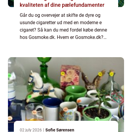
kvaliteten af dine pælefundamenter
Går du og overvejer at skifte de dyre og
usunde cigaretter ud med en moderne e
cigaret? Så kan du med fordel købe denne
hos Gosmoke.dk. Hvem er Gosmoke.dk?
Gosmoke.dk er en online shop som har
specialiseret sig i salg af såvel e cigaretter –
også kal...
02 july 2026
Sofie Sørensen