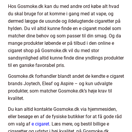
Hos Gosmoke.dk kan du med andre ord købe alt hvad
du skal bruge for at komme i gang med at vape, og
dermed lægge de usunde og ildelugtende cigaretter på
hylden. Du vil altid kunne finde en e cigaret model som
matcher dine behov og som passer til din smag. Og da
mange produkter løbende er på tilbud i den online e
cigaret shop på Gosmoke.dk vil du med stor
sandsynlighed altid kunne finde dine yndlings produkter
til en ganske favorabel pris.
Gosmoke.dk forhandler blandt andet de kendte e cigaret
brands Joytech, Eleaf og Aspire – og kun udvalgte
produkter, som matcher Gosmoke.dk’s høje krav til
kvalitet.
Du kan altid kontakte Gosmoke.dk via hjemmesiden,
eller besøge en af de fysiske butikker for at få gode råd
om valg af
e cigaret
. Læs mere, og bestil billige e
cigaretter og udstyr i høj kvalitet, på Gosmoke.dk