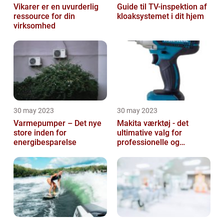
Vikarer er en uvurderlig
Guide til TV-inspektion af
ressource for din
kloaksystemet i dit hjem
virksomhed
30 may 2023
30 may 2023
Varmepumper – Det nye
Makita værktøj - det
store inden for
ultimative valg for
energibesparelse
professionelle og
ambitiøse gør-det-
selv'ere