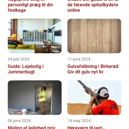
personligt præg til din
de førende spiludbydere
festkage
online
04 july 2024
11 june 2024
Guide: Lejebolig i
Gulvafslibning i Birkerød:
Jammerbugt
Giv dit gulv nyt liv
06 june 2024
14 may 2024
Maling af lejlighed pris:
Høreværn til jagt -