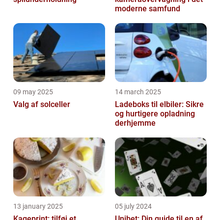
moderne samfund
09 may 2025
14 march 2025
Valg af solceller
Ladeboks til elbiler: Sikre
og hurtigere opladning
derhjemme
13 january 2025
05 july 2024
Kageprint: tilføj et
Unibet: Din guide til en af