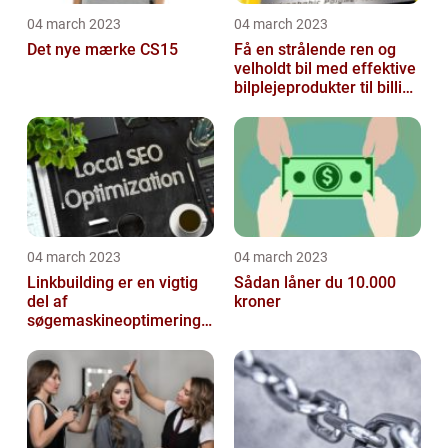
04 march 2023
04 march 2023
Det nye mærke CS15
Få en strålende ren og
velholdt bil med effektive
bilplejeprodukter til billige
priser
04 march 2023
04 march 2023
Linkbuilding er en vigtig
Sådan låner du 10.000
del af
kroner
søgemaskineoptimeringe
n på din hjemmeside