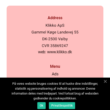
Address
web:
www.klikko.dk
Menu
Ads
About Us
På vores website bruges cookies til at huske dine indstillinger,
Cookies
statistik og personalisering af indhold og annoncer. Denne
information deles med tredjepart. Ved fortsat brug af websiden
Contact
godkender du cookiepolitikken.
Sitemap
Ok
Privatlivspolitik