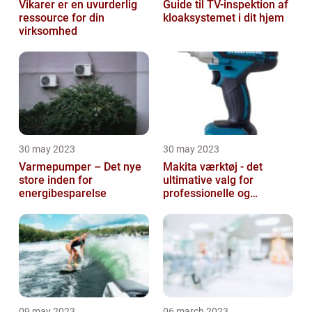
Vikarer er en uvurderlig
Guide til TV-inspektion af
ressource for din
kloaksystemet i dit hjem
virksomhed
30 may 2023
30 may 2023
Varmepumper – Det nye
Makita værktøj - det
store inden for
ultimative valg for
energibesparelse
professionelle og
ambitiøse gør-det-
selv'ere
09 may 2023
06 march 2023