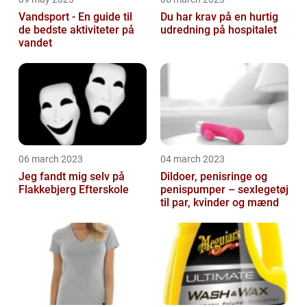
Vandsport - En guide til
Du har krav på en hurtig
de bedste aktiviteter på
udredning på hospitalet
vandet
06 march 2023
04 march 2023
Jeg fandt mig selv på
Dildoer, penisringe og
Flakkebjerg Efterskole
penispumper – sexlegetøj
til par, kvinder og mænd