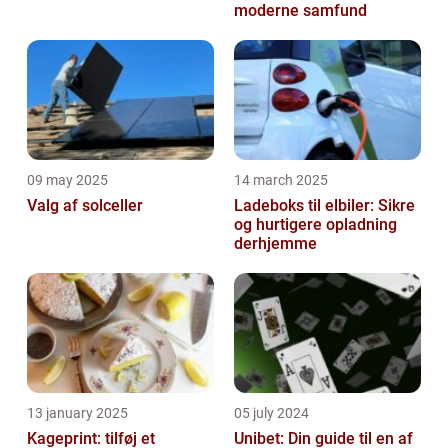
moderne samfund
09 may 2025
14 march 2025
Valg af solceller
Ladeboks til elbiler: Sikre
og hurtigere opladning
derhjemme
13 january 2025
05 july 2024
Kageprint: tilføj et
Unibet: Din guide til en af