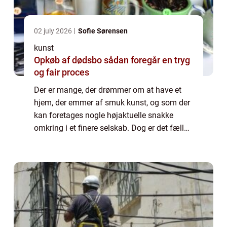
02 july 2026
Sofie Sørensen
kunst
Opkøb af dødsbo sådan foregår en tryg
og fair proces
Der er mange, der drømmer om at have et
hjem, der emmer af smuk kunst, og som der
kan foretages nogle højaktuelle snakke
omkring i et finere selskab. Dog er det fælles
for denne form for kunst, hvad enten der er
tale om et maleri,...