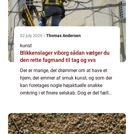
02 july 2026
Thomas Andersen
kunst
Blikkenslager viborg sådan vælger du
den rette fagmand til tag og vvs
Der er mange, der drømmer om at have et
hjem, der emmer af smuk kunst, og som der
kan foretages nogle højaktuelle snakke
omkring i et finere selskab. Dog er det fælles
for denne form for kunst, hvad enten der er
tale om et maleri,...