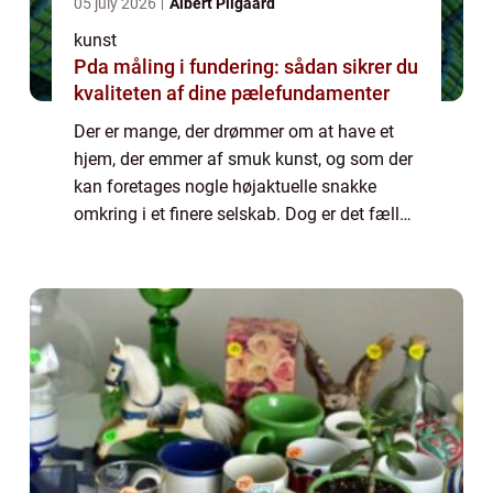
05 july 2026
Albert Pilgaard
kunst
Pda måling i fundering: sådan sikrer du
kvaliteten af dine pælefundamenter
Der er mange, der drømmer om at have et
hjem, der emmer af smuk kunst, og som der
kan foretages nogle højaktuelle snakke
omkring i et finere selskab. Dog er det fælles
for denne form for kunst, hvad enten der er
tale om et maleri,...