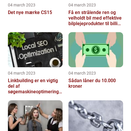
04 march 2023
04 march 2023
Det nye mærke CS15
Få en strålende ren og
velholdt bil med effektive
bilplejeprodukter til billige
priser
04 march 2023
04 march 2023
Linkbuilding er en vigtig
Sådan låner du 10.000
del af
kroner
søgemaskineoptimeringe
n på din hjemmeside