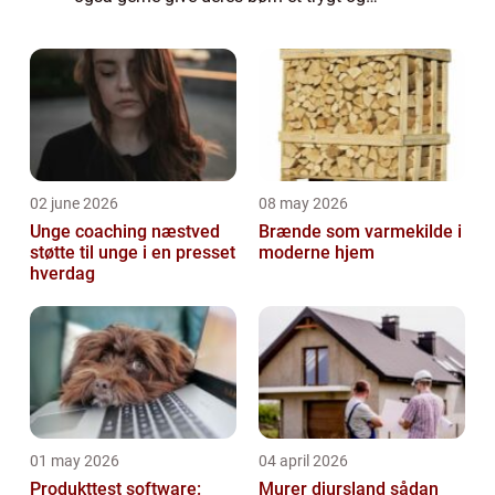
hyggeligt hjem. Hvis du står og skal til at
indrette et børneværelse, ka...
02 june 2026
08 may 2026
Unge coaching næstved
Brænde som varmekilde i
støtte til unge i en presset
moderne hjem
hverdag
01 may 2026
04 april 2026
Produkttest software:
Murer djursland sådan