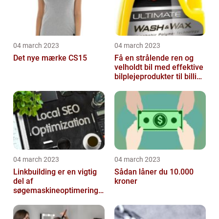
04 march 2023
04 march 2023
Det nye mærke CS15
Få en strålende ren og
velholdt bil med effektive
bilplejeprodukter til billige
priser
04 march 2023
04 march 2023
Linkbuilding er en vigtig
Sådan låner du 10.000
del af
kroner
søgemaskineoptimeringe
n på din hjemmeside