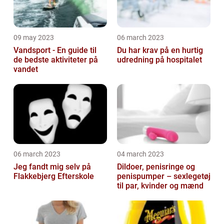
09 may 2023
06 march 2023
Vandsport - En guide til
Du har krav på en hurtig
de bedste aktiviteter på
udredning på hospitalet
vandet
06 march 2023
04 march 2023
Jeg fandt mig selv på
Dildoer, penisringe og
Flakkebjerg Efterskole
penispumper – sexlegetøj
til par, kvinder og mænd