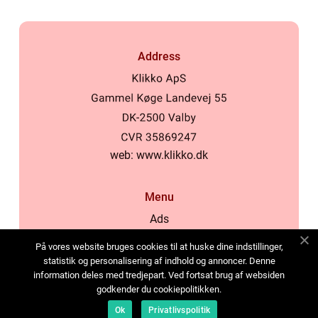
Address
web:
www.klikko.dk
Menu
Ads
About Us
På vores website bruges cookies til at huske dine indstillinger,
Cookies
statistik og personalisering af indhold og annoncer. Denne
information deles med tredjepart. Ved fortsat brug af websiden
Contact
godkender du cookiepolitikken.
Sitemap
Ok
Privatlivspolitik