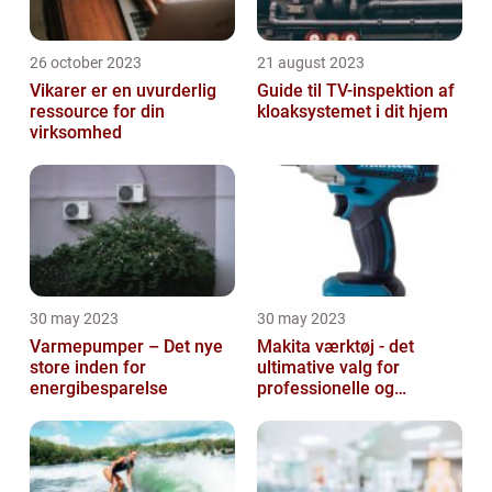
26 october 2023
21 august 2023
Vikarer er en uvurderlig
Guide til TV-inspektion af
ressource for din
kloaksystemet i dit hjem
virksomhed
30 may 2023
30 may 2023
Varmepumper – Det nye
Makita værktøj - det
store inden for
ultimative valg for
energibesparelse
professionelle og
ambitiøse gør-det-
selv'ere