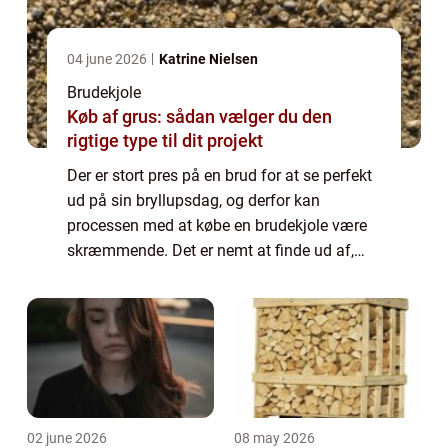
04 june 2026
Katrine Nielsen
Brudekjole
Køb af grus: sådan vælger du den
rigtige type til dit projekt
Der er stort pres på en brud for at se perfekt
ud på sin bryllupsdag, og derfor kan
processen med at købe en brudekjole være
skræmmende. Det er nemt at finde ud af,
hvor man kan købe en brudekjole. Men det
er afgørende at vide, hvordan man gør.
Hvorf...
02 june 2026
08 may 2026