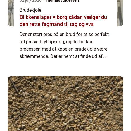
02 july 2026
Thomas Andersen
Brudekjole
Blikkenslager viborg sådan vælger du
den rette fagmand til tag og vvs
Der er stort pres på en brud for at se perfekt
ud på sin bryllupsdag, og derfor kan
processen med at købe en brudekjole være
skræmmende. Det er nemt at finde ud af,
hvor man kan købe en brudekjole. Men det
er afgørende at vide, hvordan man gør.
Hvorf...