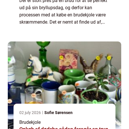
Der er stort pres på en brud for at se perfekt
ud på sin bryllupsdag, og derfor kan
processen med at købe en brudekjole være
skræmmende. Det er nemt at finde ud af,
hvor man kan købe en brudekjole. Men det
er afgørende at vide, hvordan man gør.
Hvorf...
02 july 2026
Sofie Sørensen
Brudekjole