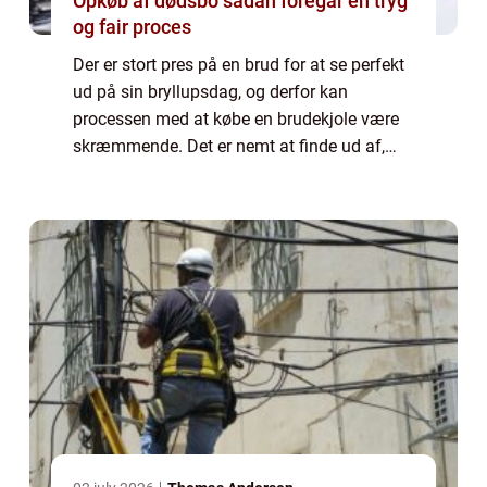
Opkøb af dødsbo sådan foregår en tryg
og fair proces
Der er stort pres på en brud for at se perfekt
ud på sin bryllupsdag, og derfor kan
processen med at købe en brudekjole være
skræmmende. Det er nemt at finde ud af,
hvor man kan købe en brudekjole. Men det
er afgørende at vide, hvordan man gør.
Hvorf...