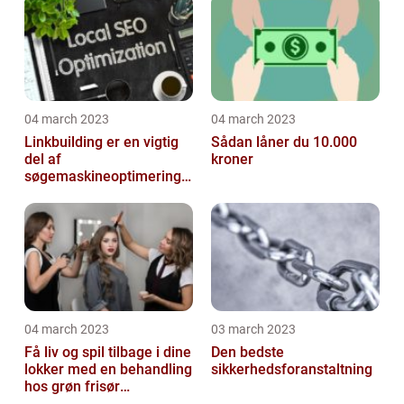
04 march 2023
04 march 2023
Linkbuilding er en vigtig
Sådan låner du 10.000
del af
kroner
søgemaskineoptimeringe
n på din hjemmeside
04 march 2023
03 march 2023
Få liv og spil tilbage i dine
Den bedste
lokker med en behandling
sikkerhedsforanstaltning
hos grøn frisør
København