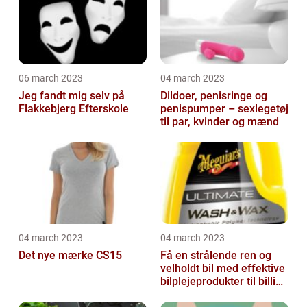
06 march 2023
04 march 2023
Jeg fandt mig selv på
Dildoer, penisringe og
Flakkebjerg Efterskole
penispumper – sexlegetøj
til par, kvinder og mænd
04 march 2023
04 march 2023
Det nye mærke CS15
Få en strålende ren og
velholdt bil med effektive
bilplejeprodukter til billige
priser