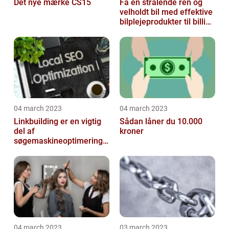
Det nye mærke CS15
Få en strålende ren og
velholdt bil med effektive
bilplejeprodukter til billige
priser
04 march 2023
04 march 2023
Linkbuilding er en vigtig
Sådan låner du 10.000
del af
kroner
søgemaskineoptimeringe
n på din hjemmeside
04 march 2023
03 march 2023