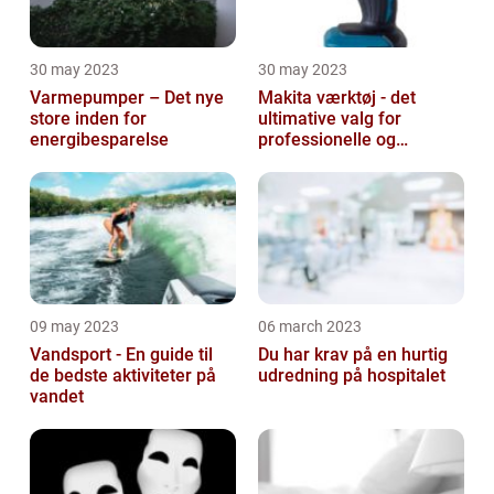
30 may 2023
30 may 2023
Varmepumper – Det nye
Makita værktøj - det
store inden for
ultimative valg for
energibesparelse
professionelle og
ambitiøse gør-det-
selv'ere
09 may 2023
06 march 2023
Vandsport - En guide til
Du har krav på en hurtig
de bedste aktiviteter på
udredning på hospitalet
vandet