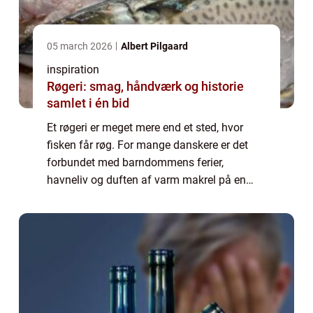
05 march 2026
Albert Pilgaard
inspiration
Røgeri: smag, håndværk og historie
samlet i én bid
Et røgeri er meget mere end et sted, hvor
fisken får røg. For mange danskere er det
forbundet med barndommens ferier,
havneliv og duften af varm makrel på en
sommerdag. I dag spiller røgerier stadig en
vigtig rolle i ...