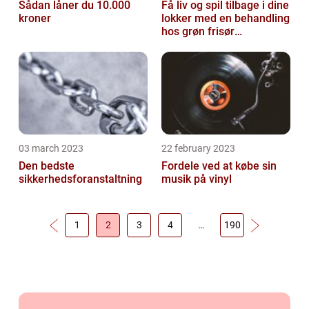
Sådan låner du 10.000
Få liv og spil tilbage i dine
kroner
lokker med en behandling
hos grøn frisør
København
03 march 2023
22 february 2023
Den bedste
Fordele ved at købe sin
sikkerhedsforanstaltning
musik på vinyl
1
2
3
4
…
190