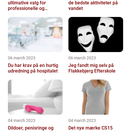
ultimative valg for
de bedste aktiviteter på
professionelle og
vandet
ambitiøse gør-det-
selv'ere
06 march 2023
06 march 2023
Du har krav på en hurtig
Jeg fandt mig selv på
udredning på hospitalet
Flakkebjerg Efterskole
04 march 2023
04 march 2023
Dildoer, penisringe og
Det nye mærke CS15