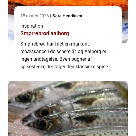
15 march 2026
Sara Henriksen
inspiration
Smørrebrød aalborg
Smørrebrød har fået en markant
renæssance i de senere år, og Aalborg er
ingen undtagelse. Byen bugner af
spisesteder, der tager den klassiske spise
alvorligt, men også tør udfordre
traditionerne. Når man taler om smørrebrød
Aalborg, handler det derfo...