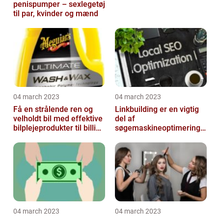
penispumper – sexlegetøj
til par, kvinder og mænd
04 march 2023
04 march 2023
Få en strålende ren og
Linkbuilding er en vigtig
velholdt bil med effektive
del af
bilplejeprodukter til billige
søgemaskineoptimeringe
priser
n på din hjemmeside
04 march 2023
04 march 2023