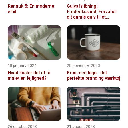
Renault 5: En moderne
Gulvafslibning i
elbil
Frederikssund: Forvandl
dit gamle gulv til et
kunstværk
18 january 2024
28 november 2023
Hvad koster det at få
Krus med logo - det
malet en lejlighed?
perfekte branding værktøj
26 october 2023
21 august 2023