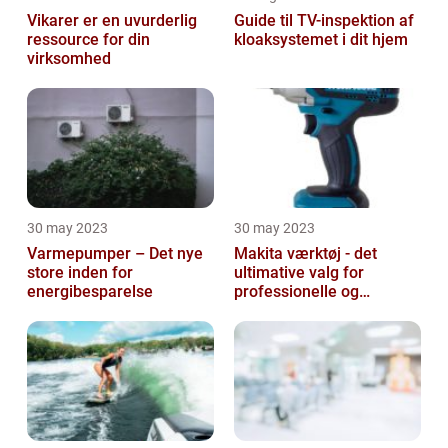
Vikarer er en uvurderlig
Guide til TV-inspektion af
ressource for din
kloaksystemet i dit hjem
virksomhed
30 may 2023
30 may 2023
Varmepumper – Det nye
Makita værktøj - det
store inden for
ultimative valg for
energibesparelse
professionelle og
ambitiøse gør-det-
selv'ere