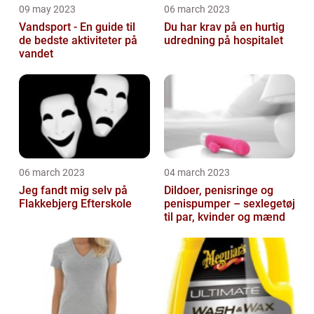
09 may 2023
06 march 2023
Vandsport - En guide til
Du har krav på en hurtig
de bedste aktiviteter på
udredning på hospitalet
vandet
06 march 2023
04 march 2023
Jeg fandt mig selv på
Dildoer, penisringe og
Flakkebjerg Efterskole
penispumper – sexlegetøj
til par, kvinder og mænd