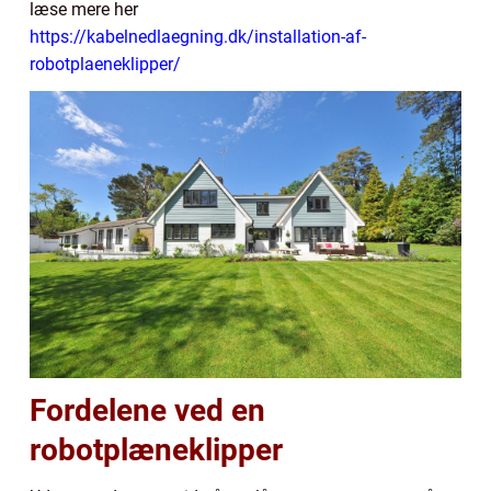
læse mere her
https://kabelnedlaegning.dk/installation-af-
robotplaeneklipper/
Fordelene ved en
robotplæneklipper