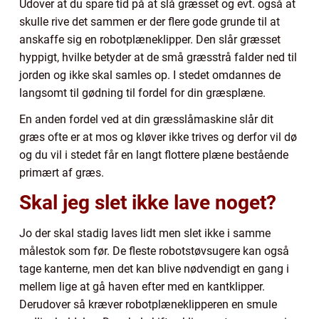
Udover at du spare tid på at slå græsset og evt. også at
skulle rive det sammen er der flere gode grunde til at
anskaffe sig en robotplæneklipper. Den slår græsset
hyppigt, hvilke betyder at de små græsstrå falder ned til
jorden og ikke skal samles op. I stedet omdannes de
langsomt til gødning til fordel for din græsplæne.
En anden fordel ved at din græsslåmaskine slår dit
græs ofte er at mos og kløver ikke trives og derfor vil dø
og du vil i stedet får en langt flottere plæne bestående
primært af græs.
Skal jeg slet ikke lave noget?
Jo der skal stadig laves lidt men slet ikke i samme
målestok som før. De fleste robotstøvsugere kan også
tage kanterne, men det kan blive nødvendigt en gang i
mellem lige at gå haven efter med en kantklipper.
Derudover så kræver robotplæneklipperen en smule