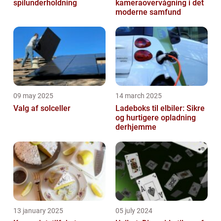
spilunderholdning
kameraovervågning i det
moderne samfund
09 may 2025
14 march 2025
Valg af solceller
Ladeboks til elbiler: Sikre
og hurtigere opladning
derhjemme
13 january 2025
05 july 2024