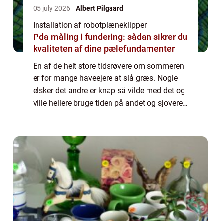
05 july 2026
Albert Pilgaard
Installation af robotplæneklipper
Pda måling i fundering: sådan sikrer du
kvaliteten af dine pælefundamenter
En af de helt store tidsrøvere om sommeren
er for mange haveejere at slå græs. Nogle
elsker det andre er knap så vilde med det og
ville hellere bruge tiden på andet og sjovere
havearbejde eller sidde på terrassen og nyde
solen og de mange blomster. T...