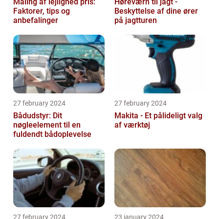
Maling af lejlighed pris:
Høreværn til jagt -
Faktorer, tips og
Beskyttelse af dine ører
anbefalinger
på jagtturen
27 february 2024
27 february 2024
Bådudstyr: Dit
Makita - Et pålideligt valg
nøgleelement til en
af værktøj
fuldendt bådoplevelse
27 february 2024
23 january 2024