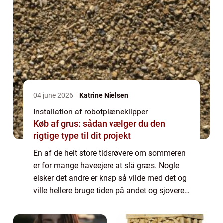
04 june 2026
Katrine Nielsen
Installation af robotplæneklipper
Køb af grus: sådan vælger du den
rigtige type til dit projekt
En af de helt store tidsrøvere om sommeren
er for mange haveejere at slå græs. Nogle
elsker det andre er knap så vilde med det og
ville hellere bruge tiden på andet og sjovere
havearbejde eller sidde på terrassen og nyde
solen og de mange blomster. T...