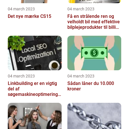
04 march 2023
04 march 2023
Det nye mærke CS15
Få en strålende ren og
velholdt bil med effektive
bilplejeprodukter til billige
priser
04 march 2023
04 march 2023
Linkbuilding er en vigtig
Sådan låner du 10.000
del af
kroner
søgemaskineoptimeringe
n på din hjemmeside