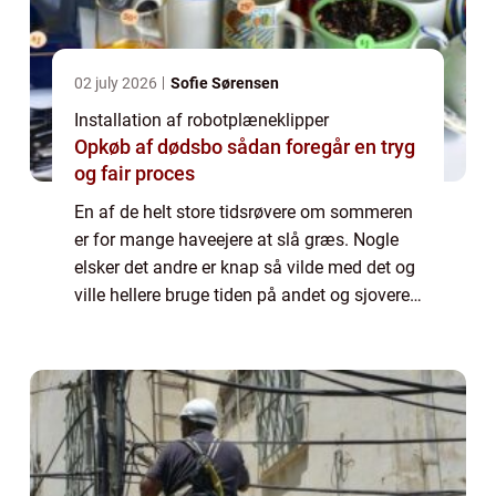
02 july 2026
Sofie Sørensen
Installation af robotplæneklipper
Opkøb af dødsbo sådan foregår en tryg
og fair proces
En af de helt store tidsrøvere om sommeren
er for mange haveejere at slå græs. Nogle
elsker det andre er knap så vilde med det og
ville hellere bruge tiden på andet og sjovere
havearbejde eller sidde på terrassen og nyde
solen og de mange blomster. T...