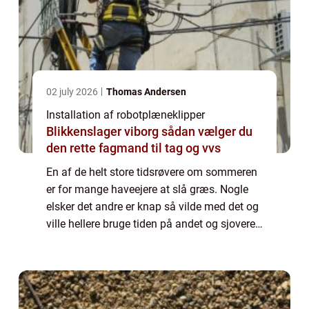
02 july 2026
Thomas Andersen
Installation af robotplæneklipper
Blikkenslager viborg sådan vælger du
den rette fagmand til tag og vvs
En af de helt store tidsrøvere om sommeren
er for mange haveejere at slå græs. Nogle
elsker det andre er knap så vilde med det og
ville hellere bruge tiden på andet og sjovere
havearbejde eller sidde på terrassen og nyde
solen og de mange blomster. T...