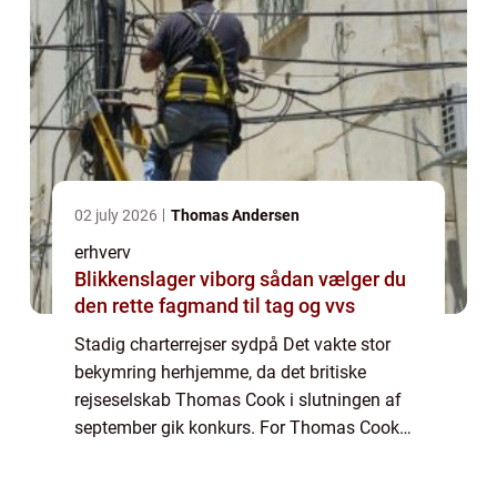
02 july 2026
Thomas Andersen
erhverv
Blikkenslager viborg sådan vælger du
den rette fagmand til tag og vvs
Stadig charterrejser sydpå Det vakte stor
bekymring herhjemme, da det britiske
rejseselskab Thomas Cook i slutningen af
september gik konkurs. For Thomas Cook
har hidtil været ejer af Spies. Det danske
rejseselskab som den karismatiske Simon