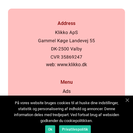
Address
web:
www.klikko.dk
Menu
Ads
About Us
På vores website bruges cookies til at huske dine indstillinger,
Cookies
statistik og personalisering af indhold og annoncer. Denne
information deles med tredjepart. Ved fortsat brug af websiden
Contact
godkender du cookiepolitikken.
Sitemap
Ok
Privatlivspolitik