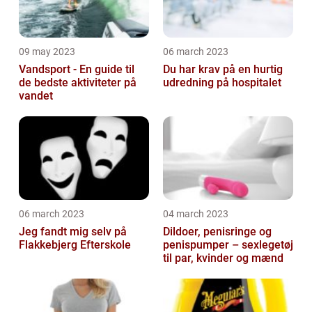
09 may 2023
06 march 2023
Vandsport - En guide til
Du har krav på en hurtig
de bedste aktiviteter på
udredning på hospitalet
vandet
06 march 2023
04 march 2023
Jeg fandt mig selv på
Dildoer, penisringe og
Flakkebjerg Efterskole
penispumper – sexlegetøj
til par, kvinder og mænd