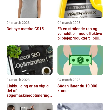
04 march 2023
04 march 2023
Det nye mærke CS15
Få en strålende ren og
velholdt bil med effektive
bilplejeprodukter til billige
priser
04 march 2023
04 march 2023
Linkbuilding er en vigtig
Sådan låner du 10.000
del af
kroner
søgemaskineoptimeringe
n på din hjemmeside