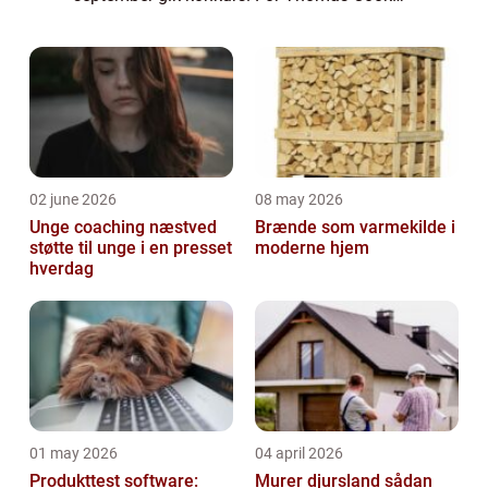
har hidtil været ejer af Spies. Det danske
rejseselskab som den karismatiske Simon
Spies st...
02 june 2026
08 may 2026
Unge coaching næstved
Brænde som varmekilde i
støtte til unge i en presset
moderne hjem
hverdag
01 may 2026
04 april 2026
Produkttest software:
Murer djursland sådan