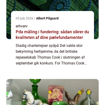
05 july 2026
Albert Pilgaard
erhverv
Pda måling i fundering: sådan sikrer du
kvaliteten af dine pælefundamenter
Stadig charterrejser sydpå Det vakte stor
bekymring herhjemme, da det britiske
rejseselskab Thomas Cook i slutningen af
september gik konkurs. For Thomas Cook
har hidtil været ejer af Spies. Det danske
rejseselskab som den karismatiske Simon
Spies st...