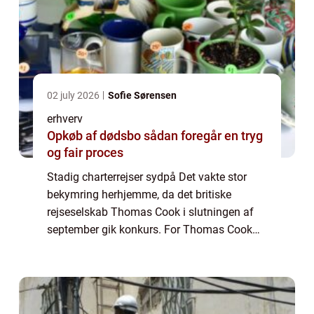
02 july 2026
Sofie Sørensen
erhverv
Opkøb af dødsbo sådan foregår en tryg
og fair proces
Stadig charterrejser sydpå Det vakte stor
bekymring herhjemme, da det britiske
rejseselskab Thomas Cook i slutningen af
september gik konkurs. For Thomas Cook
har hidtil været ejer af Spies. Det danske
rejseselskab som den karismatiske Simon
Spies st...