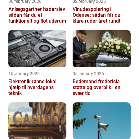
06 february 2026
02 february 2026
Anlægsgartner haderslev
Vinudespolering i
sådan får du et
Odense: sådan får du
funktionelt og flot uderum
klare ruder året rundt
15 january 2026
05 january 2026
Elektronik rønne lokal
Bedemand fredericia
hjælp til hverdagens
støtte og overblik i en
teknik
svær tid