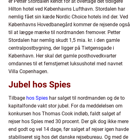
er Petter Stordalen kendt for at overtage det tidligere
Hilton hotel ved Københavns Lufthavn. Stordalen har
nemlig fået sin kæde Nordic Choice hotels ind der. Ved
Københavns Hovedbanegård kommer de rejsende også
til at lægge mærke til nordmanden fremover. Petter
Stordalen har nemlig skudt 1,5 mia. kr. i den gamle
centralpostbygning, der ligger på Tietgensgade i
København. Her skal det gamle posthovedkvarter
omdannes til et femstjernet luksushotel med navnet
Villa Copenhagen.
Jubel hos Spies
Tilbage
hos Spies
har salget til nordmanden og de to
kapitalfonde vakt stor jubel. For da meddelelsen om
konkursen hos Thomas Cook indløb, faldt salget af
rejser hos Spies med 30 procent. Der gik dog ikke mere
end godt og vel 14 dage, før salget af rejser igen havde
stabiliseret sig hos det danske rejsebureau. Og med de