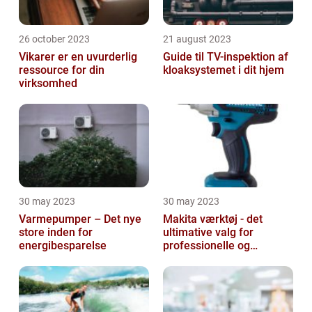
26 october 2023
21 august 2023
Vikarer er en uvurderlig
Guide til TV-inspektion af
ressource for din
kloaksystemet i dit hjem
virksomhed
30 may 2023
30 may 2023
Varmepumper – Det nye
Makita værktøj - det
store inden for
ultimative valg for
energibesparelse
professionelle og
ambitiøse gør-det-
selv'ere