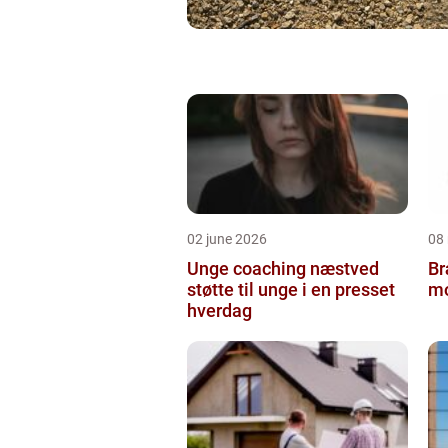
02 june 2026
08
Unge coaching næstved
Br
støtte til unge i en presset
mo
hverdag