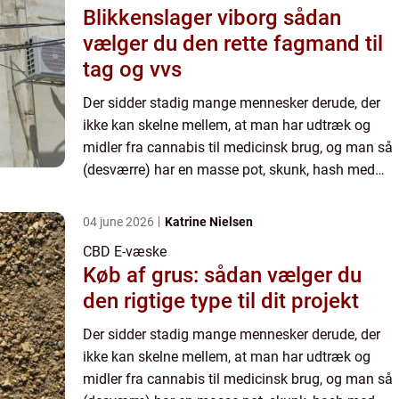
Blikkenslager viborg sådan
vælger du den rette fagmand til
tag og vvs
Der sidder stadig mange mennesker derude, der
ikke kan skelne mellem, at man har udtræk og
midler fra cannabis til medicinsk brug, og man så
(desværre) har en masse pot, skunk, hash med
videre, som bliver solgt på det illegale marked. Når
man har nog...
04 june 2026
Katrine Nielsen
CBD E-væske
Køb af grus: sådan vælger du
den rigtige type til dit projekt
Der sidder stadig mange mennesker derude, der
ikke kan skelne mellem, at man har udtræk og
midler fra cannabis til medicinsk brug, og man så