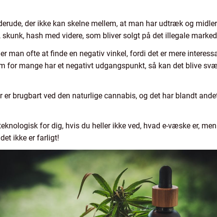
rude, der ikke kan skelne mellem, at man har udtræk og midler 
skunk, hash med videre, som bliver solgt på det illegale marked
er man ofte at finde en negativ vinkel, fordi det er mere interes
 for mange har et negativt udgangspunkt, så kan det blive svær
 der er brugbart ved den naturlige cannabis, og det har blandt a
knologisk for dig, hvis du heller ikke ved, hvad e-væske er, men 
et ikke er farligt!