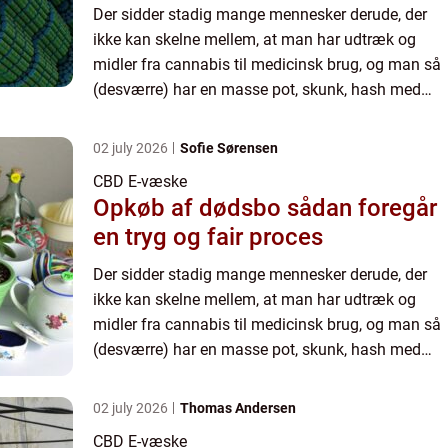
Der sidder stadig mange mennesker derude, der
ikke kan skelne mellem, at man har udtræk og
midler fra cannabis til medicinsk brug, og man så
(desværre) har en masse pot, skunk, hash med
videre, som bliver solgt på det illegale marked. Når
man har nog...
02 july 2026
Sofie Sørensen
CBD E-væske
Opkøb af dødsbo sådan foregår
en tryg og fair proces
Der sidder stadig mange mennesker derude, der
ikke kan skelne mellem, at man har udtræk og
midler fra cannabis til medicinsk brug, og man så
(desværre) har en masse pot, skunk, hash med
videre, som bliver solgt på det illegale marked. Når
man har nog...
02 july 2026
Thomas Andersen
CBD E-væske