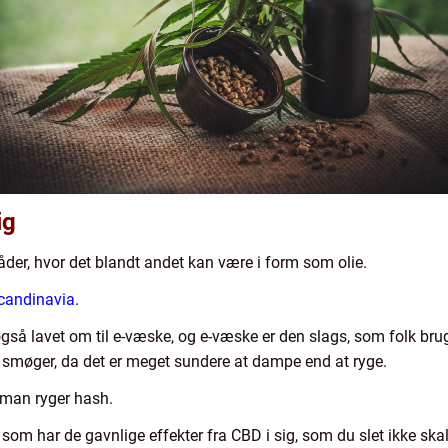
ig
er, hvor det blandt andet kan være i form som olie.
candinavia
.
så lavet om til e-væske, og e-væske er den slags, som folk brug
yge smøger, da det er meget sundere at dampe end at ryge.
 man ryger hash.
om har de gavnlige effekter fra CBD i sig, som du slet ikke ska