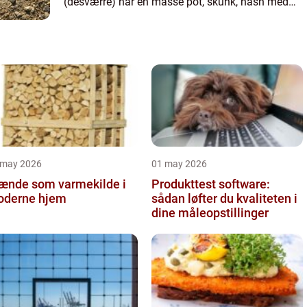
(desværre) har en masse pot, skunk, hash med
videre, som bliver solgt på det illegale marked. Når
man har nog...
 may 2026
01 may 2026
ænde som varmekilde i
Produkttest software:
derne hjem
sådan løfter du kvaliteten i
dine måleopstillinger