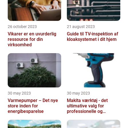
26 october 2023
21 august 2023
Vikarer er en uvurderlig
Guide til TV-inspektion af
ressource for din
kloaksystemet i dit hjem
virksomhed
30 may 2023
30 may 2023
Varmepumper – Det nye
Makita værktøj - det
store inden for
ultimative valg for
energibesparelse
professionelle og
ambitiøse gør-det-
selv'ere