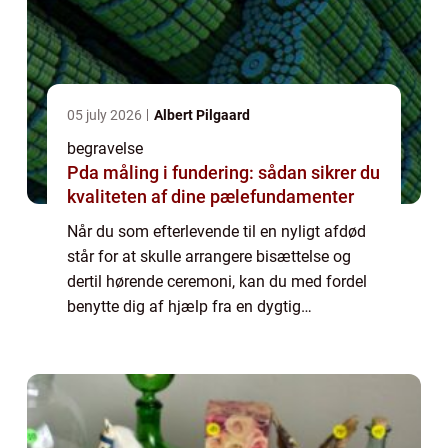
05 july 2026
Albert Pilgaard
begravelse
Pda måling i fundering: sådan sikrer du
kvaliteten af dine pælefundamenter
Når du som efterlevende til en nyligt afdød
står for at skulle arrangere bisættelse og
dertil hørende ceremoni, kan du med fordel
benytte dig af hjælp fra en dygtig
bedemand. Hvad laver en bedemand? En
bedemand har mange opgaver af forskellige
art, s...