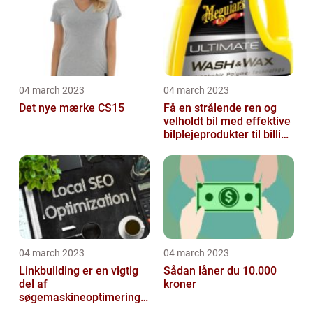
04 march 2023
04 march 2023
Det nye mærke CS15
Få en strålende ren og
velholdt bil med effektive
bilplejeprodukter til billige
priser
04 march 2023
04 march 2023
Linkbuilding er en vigtig
Sådan låner du 10.000
del af
kroner
søgemaskineoptimeringe
n på din hjemmeside