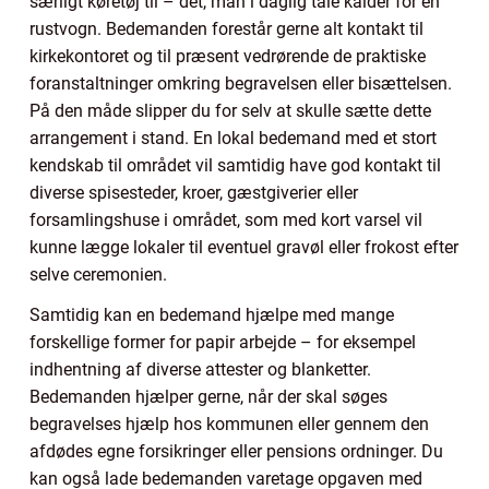
særligt køretøj til – det, man i daglig tale kalder for en
rustvogn. Bedemanden forestår gerne alt kontakt til
kirkekontoret og til præsent vedrørende de praktiske
foranstaltninger omkring begravelsen eller bisættelsen.
På den måde slipper du for selv at skulle sætte dette
arrangement i stand. En lokal bedemand med et stort
kendskab til området vil samtidig have god kontakt til
diverse spisesteder, kroer, gæstgiverier eller
forsamlingshuse i området, som med kort varsel vil
kunne lægge lokaler til eventuel gravøl eller frokost efter
selve ceremonien.
Samtidig kan en bedemand hjælpe med mange
forskellige former for papir arbejde – for eksempel
indhentning af diverse attester og blanketter.
Bedemanden hjælper gerne, når der skal søges
begravelses hjælp hos kommunen eller gennem den
afdødes egne forsikringer eller pensions ordninger. Du
kan også lade bedemanden varetage opgaven med