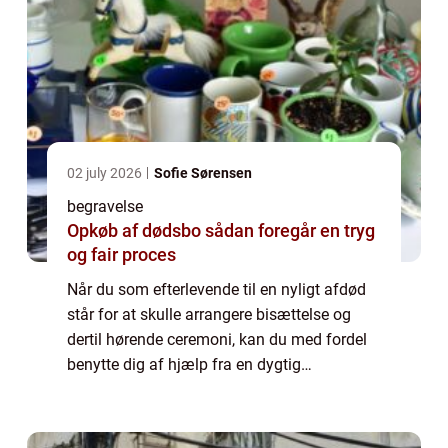
02 july 2026
Sofie Sørensen
begravelse
Opkøb af dødsbo sådan foregår en tryg
og fair proces
Når du som efterlevende til en nyligt afdød
står for at skulle arrangere bisættelse og
dertil hørende ceremoni, kan du med fordel
benytte dig af hjælp fra en dygtig
bedemand. Hvad laver en bedemand? En
bedemand har mange opgaver af forskellige
art, s...