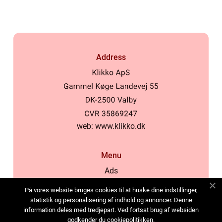
Address
web:
www.klikko.dk
Menu
Ads
About Us
På vores website bruges cookies til at huske dine indstillinger,
Cookies
statistik og personalisering af indhold og annoncer. Denne
information deles med tredjepart. Ved fortsat brug af websiden
Contact
godkender du cookiepolitikken.