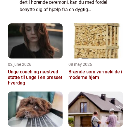
dertil hørende ceremoni, kan du med fordel
benytte dig af hjælp fra en dygtig
bedemand. Hvad laver en bedemand? En
bedemand har mange opgaver af forskellige
art, s...
02 june 2026
08 may 2026
Unge coaching næstved
Brænde som varmekilde i
støtte til unge i en presset
moderne hjem
hverdag