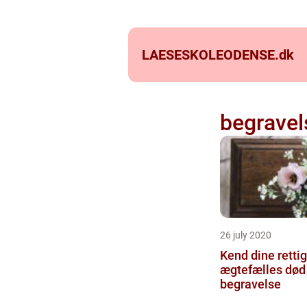
LAESESKOLEODENSE.
dk
begravel
26 july 2020
Kend dine retti
ægtefælles død
begravelse