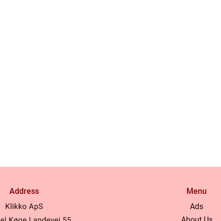
Address
Menu
Ads
About Us