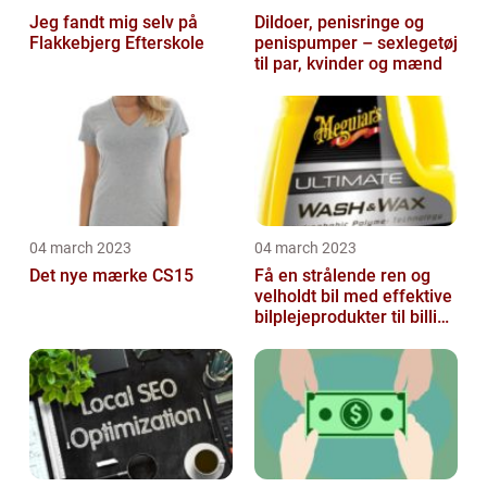
Jeg fandt mig selv på
Dildoer, penisringe og
Flakkebjerg Efterskole
penispumper – sexlegetøj
til par, kvinder og mænd
04 march 2023
04 march 2023
Det nye mærke CS15
Få en strålende ren og
velholdt bil med effektive
bilplejeprodukter til billige
priser