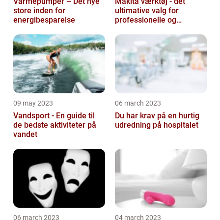
Varmepumper – Det nye
Makita værktøj - det
store inden for
ultimative valg for
energibesparelse
professionelle og
ambitiøse gør-det-
selv'ere
09 may 2023
06 march 2023
Vandsport - En guide til
Du har krav på en hurtig
de bedste aktiviteter på
udredning på hospitalet
vandet
06 march 2023
04 march 2023