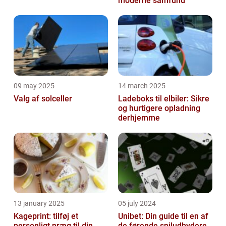
moderne samfund
09 may 2025
14 march 2025
Valg af solceller
Ladeboks til elbiler: Sikre
og hurtigere opladning
derhjemme
13 january 2025
05 july 2024
Kageprint: tilføj et
Unibet: Din guide til en af
personligt præg til din
de førende spiludbydere