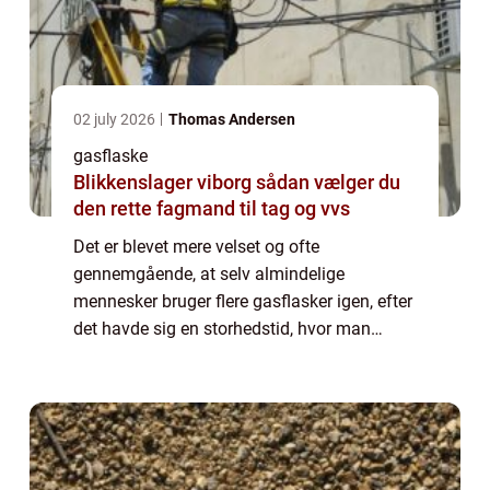
02 july 2026
Thomas Andersen
gasflaske
Blikkenslager viborg sådan vælger du
den rette fagmand til tag og vvs
Det er blevet mere velset og ofte
gennemgående, at selv almindelige
mennesker bruger flere gasflasker igen, efter
det havde sig en storhedstid, hvor man
blandt andet brugte det til at varme op med,
hvorefter man fandt bedre varmekilder – ...