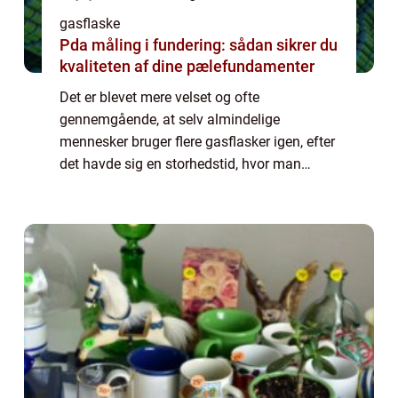
gasflaske
Pda måling i fundering: sådan sikrer du
kvaliteten af dine pælefundamenter
Det er blevet mere velset og ofte
gennemgående, at selv almindelige
mennesker bruger flere gasflasker igen, efter
det havde sig en storhedstid, hvor man
blandt andet brugte det til at varme op med,
hvorefter man fandt bedre varmekilder – ...