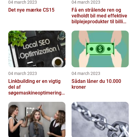
04 march 2023
04 march 2023
Det nye mærke CS15
Få en strålende ren og
velholdt bil med effektive
bilplejeprodukter til billige
priser
04 march 2023
04 march 2023
Linkbuilding er en vigtig
Sådan låner du 10.000
del af
kroner
søgemaskineoptimeringe
n på din hjemmeside