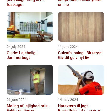
festkage
online
04 july 2024
11 june 2024
Guide: Lejebolig i
Gulvafslibning i Birkerød:
Jammerbugt
Giv dit gulv nyt liv
06 june 2024
14 may 2024
Maling af lejlighed pris:
Høreværn til jagt -
Faktorer, tips og
Beskyttelse af dine ører