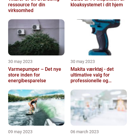
ressource for din
kloaksystemet i dit hjem
virksomhed
30 may 2023
30 may 2023
Varmepumper – Det nye
Makita værktøj - det
store inden for
ultimative valg for
energibesparelse
professionelle og
ambitiøse gør-det-
selv'ere
09 may 2023
06 march 2023