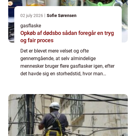
02 july 2026
Sofie Sørensen
gasflaske
Opkøb af dødsbo sådan foregår en tryg
og fair proces
Det er blevet mere velset og ofte
gennemgående, at selv almindelige
mennesker bruger flere gasflasker igen, efter
det havde sig en storhedstid, hvor man
blandt andet brugte det til at varme op med,
hvorefter man fandt bedre varmekilder – ...