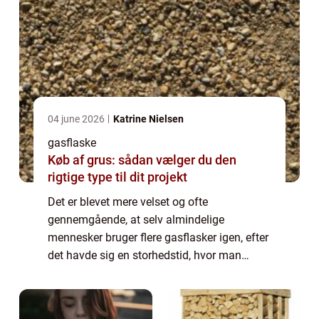
04 june 2026
Katrine Nielsen
gasflaske
Køb af grus: sådan vælger du den
rigtige type til dit projekt
Det er blevet mere velset og ofte
gennemgående, at selv almindelige
mennesker bruger flere gasflasker igen, efter
det havde sig en storhedstid, hvor man
blandt andet brugte det til at varme op med,
hvorefter man fandt bedre varmekilder – ...