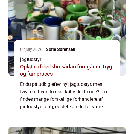
02 july 2026
Sofie Sørensen
jagtudstyr
Opkøb af dødsbo sådan foregår en tryg
og fair proces
Er du på udkig efter nyt jagtudstyr, men i
tvivl om hvor du skal købe det henne? Der
findes mange forskellige forhandlere af
jagtudstyr i dag, og det kan derfor være
svært at finde ud af hvor man lige skal købe
det hen...