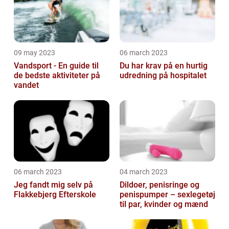
09 may 2023
06 march 2023
Vandsport - En guide til
Du har krav på en hurtig
de bedste aktiviteter på
udredning på hospitalet
vandet
06 march 2023
04 march 2023
Jeg fandt mig selv på
Dildoer, penisringe og
Flakkebjerg Efterskole
penispumper – sexlegetøj
til par, kvinder og mænd