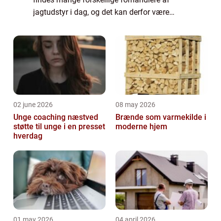
jagtudstyr i dag, og det kan derfor være
svært at finde ud af hvor man lige skal købe
det hen...
02 june 2026
08 may 2026
Unge coaching næstved
Brænde som varmekilde i
støtte til unge i en presset
moderne hjem
hverdag
01 may 2026
04 april 2026