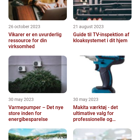
26 october 2023
21 august 2023
Vikarer er en uvurderlig
Guide til TV-inspektion af
ressource for din
kloaksystemet i dit hjem
virksomhed
30 may 2023
30 may 2023
Varmepumper – Det nye
Makita værktøj - det
store inden for
ultimative valg for
energibesparelse
professionelle og
ambitiøse gør-det-
selv'ere