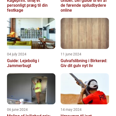
Kageprint: tilføj et
Unibet: Din guide til en af
personligt præg til din
de førende spiludbydere
festkage
online
04 july 2024
11 june 2024
Guide: Lejebolig i
Gulvafslibning i Birkerød:
Jammerbugt
Giv dit gulv nyt liv
06 june 2024
14 may 2024