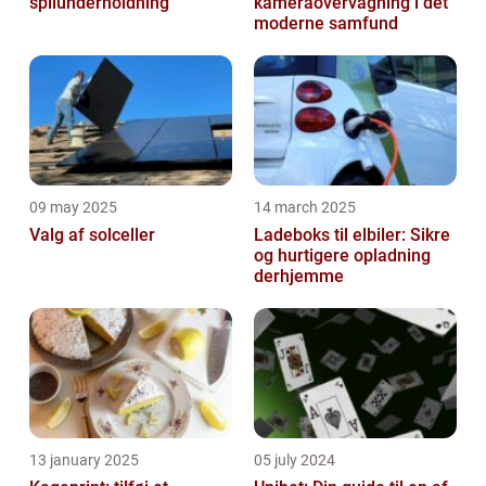
spilunderholdning
kameraovervågning i det
moderne samfund
09 may 2025
14 march 2025
Valg af solceller
Ladeboks til elbiler: Sikre
og hurtigere opladning
derhjemme
13 january 2025
05 july 2024