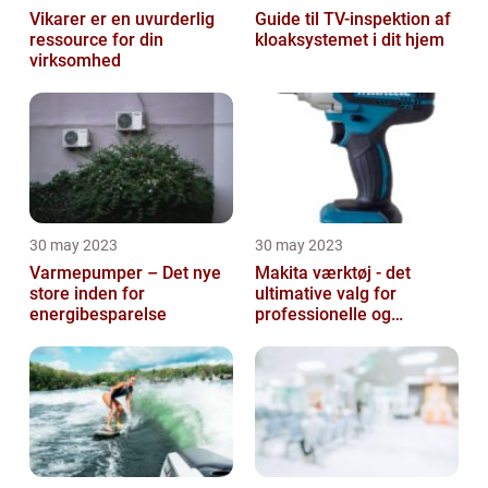
Vikarer er en uvurderlig
Guide til TV-inspektion af
ressource for din
kloaksystemet i dit hjem
virksomhed
30 may 2023
30 may 2023
Varmepumper – Det nye
Makita værktøj - det
store inden for
ultimative valg for
energibesparelse
professionelle og
ambitiøse gør-det-
selv'ere