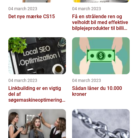
04 march 2023
04 march 2023
Det nye mærke CS15
Få en strålende ren og
velholdt bil med effektive
bilplejeprodukter til billige
priser
04 march 2023
04 march 2023
Linkbuilding er en vigtig
Sådan låner du 10.000
del af
kroner
søgemaskineoptimeringe
n på din hjemmeside