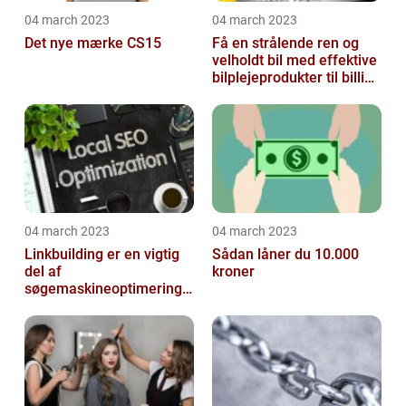
04 march 2023
04 march 2023
Det nye mærke CS15
Få en strålende ren og
velholdt bil med effektive
bilplejeprodukter til billige
priser
04 march 2023
04 march 2023
Linkbuilding er en vigtig
Sådan låner du 10.000
del af
kroner
søgemaskineoptimeringe
n på din hjemmeside