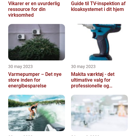
Vikarer er en uvurderlig
Guide til TV-inspektion af
ressource for din
kloaksystemet i dit hjem
virksomhed
30 may 2023
30 may 2023
Varmepumper – Det nye
Makita værktøj - det
store inden for
ultimative valg for
energibesparelse
professionelle og
ambitiøse gør-det-
selv'ere