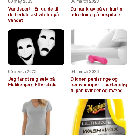
09 may 2023
06 march 2023
Vandsport - En guide til
Du har krav på en hurtig
de bedste aktiviteter på
udredning på hospitalet
vandet
06 march 2023
04 march 2023
Jeg fandt mig selv på
Dildoer, penisringe og
Flakkebjerg Efterskole
penispumper – sexlegetøj
til par, kvinder og mænd