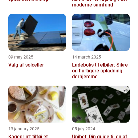
moderne samfund
09 may 2025
14 march 2025
Valg af solceller
Ladeboks til elbiler: Sikre
og hurtigere opladning
derhjemme
13 january 2025
05 july 2024
Kageprint: tilføj et
Unibet: Din guide til en af