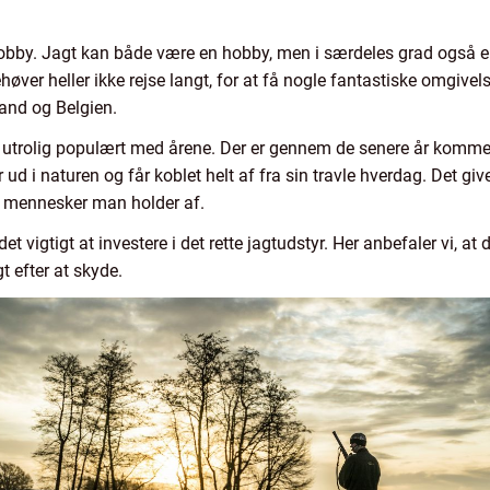
obby. Jagt kan både være en hobby, men i særdeles grad også en 
øver heller ikke rejse langt, for at få nogle fantastiske omgivel
land og Belgien.
evet utrolig populært med årene. Der er gennem de senere år komm
i naturen og får koblet helt af fra sin travle hverdag. Det give
e mennesker man holder af.
t vigtigt at investere i det rette jagtudstyr. Her anbefaler vi, at d
gt efter at skyde.