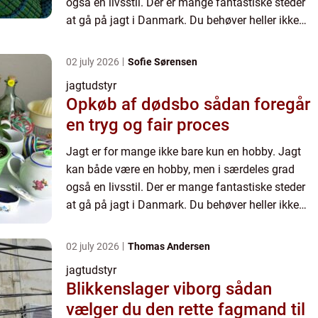
også en livsstil. Der er mange fantastiske steder
at gå på jagt i Danmark. Du behøver heller ikke
rejse langt, for a...
02 july 2026
Sofie Sørensen
jagtudstyr
Opkøb af dødsbo sådan foregår
en tryg og fair proces
Jagt er for mange ikke bare kun en hobby. Jagt
kan både være en hobby, men i særdeles grad
også en livsstil. Der er mange fantastiske steder
at gå på jagt i Danmark. Du behøver heller ikke
rejse langt, for a...
02 july 2026
Thomas Andersen
jagtudstyr
Blikkenslager viborg sådan
vælger du den rette fagmand til