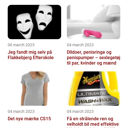
06 march 2023
04 march 2023
Jeg fandt mig selv på
Dildoer, penisringe og
Flakkebjerg Efterskole
penispumper – sexlegetøj
til par, kvinder og mænd
04 march 2023
04 march 2023
Det nye mærke CS15
Få en strålende ren og
velholdt bil med effektive