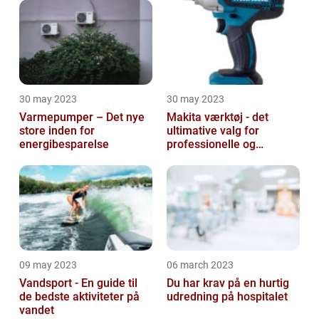
30 may 2023
30 may 2023
Varmepumper – Det nye
Makita værktøj - det
store inden for
ultimative valg for
energibesparelse
professionelle og
ambitiøse gør-det-
selv'ere
09 may 2023
06 march 2023
Vandsport - En guide til
Du har krav på en hurtig
de bedste aktiviteter på
udredning på hospitalet
vandet