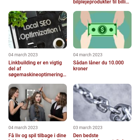
bilplejeprodukter til billige
priser
04 march 2023
04 march 2023
Linkbuilding er en vigtig
Sådan låner du 10.000
del af
kroner
søgemaskineoptimeringe
n på din hjemmeside
04 march 2023
03 march 2023
Få liv og spil tilbage i dine
Den bedste