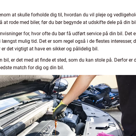
nom at skulle forholde dig til, hvordan du vil pleje og vedligehol
 at rode med biler, før du bør begynde at udskifte dele på din bil
visninger for, hvor ofte du bør få udført service på din bil. Det e
 længst mulig tid. Det er som regel også i de flestes interesser, d
r er det vigtigt at have en sikker og pålidelig bil.
n bil, er det med at finde et sted, som du kan stole på. Derfor e
edste match for dig og din bil.