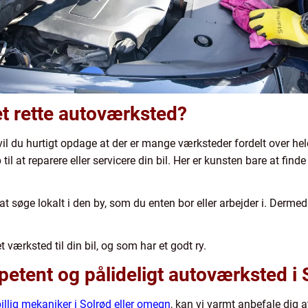
t rette autoværksted?
vil du hurtigt opdage at der er mange værksteder fordelt over hel
il at reparere eller servicere din bil. Her er kunsten bare at finde 
t søge lokalt i den by, som du enten bor eller arbejder i. Dermed e
 værksted til din bil, og som har et godt ry.
petent og pålideligt autoværksted i 
billig mekaniker i Solrød eller omegn
, kan vi varmt anbefale dig a