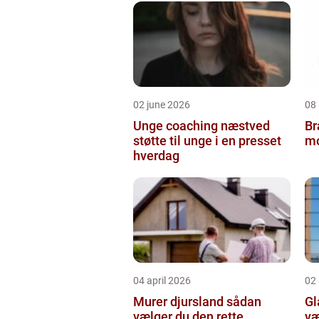
02 june 2026
08
Unge coaching næstved
Br
støtte til unge i en presset
mo
hverdag
04 april 2026
02 
Murer djursland sådan
Gla
vælger du den rette
væ