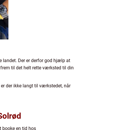
e landet. Der er derfor god hjælp at
frem til det helt rette værksted til din
r der ikke langt til værkstedet, når
Solrød
t booke en tid hos