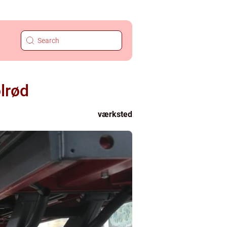
olrød
værksted