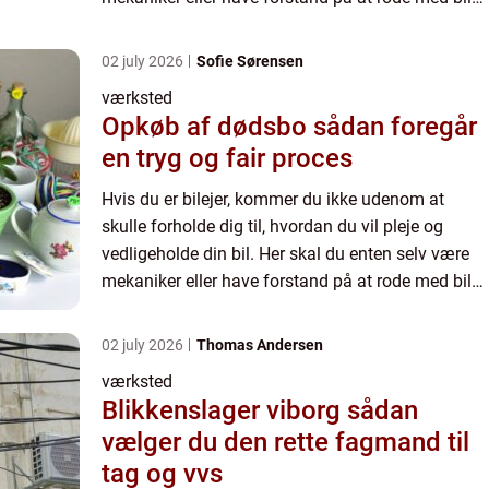
før du bør begynde at udskifte dele på din bil.
Ifølge...
02 july 2026
Sofie Sørensen
værksted
Opkøb af dødsbo sådan foregår
en tryg og fair proces
Hvis du er bilejer, kommer du ikke udenom at
skulle forholde dig til, hvordan du vil pleje og
vedligeholde din bil. Her skal du enten selv være
mekaniker eller have forstand på at rode med biler,
før du bør begynde at udskifte dele på din bil.
Ifølge...
02 july 2026
Thomas Andersen
værksted
Blikkenslager viborg sådan
vælger du den rette fagmand til
tag og vvs