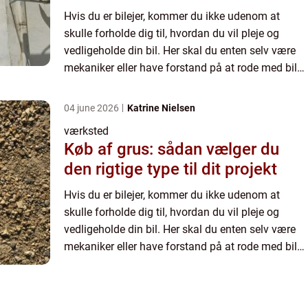
Hvis du er bilejer, kommer du ikke udenom at
skulle forholde dig til, hvordan du vil pleje og
vedligeholde din bil. Her skal du enten selv være
mekaniker eller have forstand på at rode med biler,
før du bør begynde at udskifte dele på din bil.
Ifølge...
04 june 2026
Katrine Nielsen
værksted
Køb af grus: sådan vælger du
den rigtige type til dit projekt
Hvis du er bilejer, kommer du ikke udenom at
skulle forholde dig til, hvordan du vil pleje og
vedligeholde din bil. Her skal du enten selv være
mekaniker eller have forstand på at rode med biler,
før du bør begynde at udskifte dele på din bil.
Ifølge...