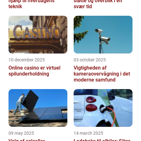
hjælp til hverdagens
støtte og overblik i en
teknik
svær tid
10 december 2025
03 october 2025
Online casino er virtuel
Vigtigheden af
spilunderholdning
kameraovervågning i det
moderne samfund
09 may 2025
14 march 2025