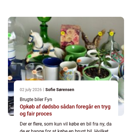
handel, fordi der nu er en højere kvalitet hos
dem, som sælger brugte bil...
02 july 2026
Sofie Sørensen
Brugte biler Fyn
Opkøb af dødsbo sådan foregår en tryg
og fair proces
Der er flere, som kun vil købe en bil fra ny, da
de er bange for at købe en brugt bil. Hvilket