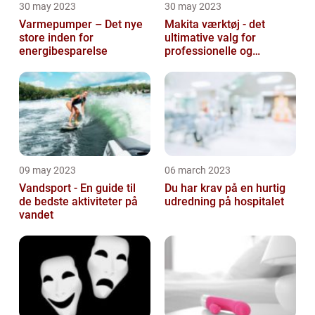
30 may 2023
30 may 2023
Varmepumper – Det nye
Makita værktøj - det
store inden for
ultimative valg for
energibesparelse
professionelle og
ambitiøse gør-det-
selv'ere
09 may 2023
06 march 2023
Vandsport - En guide til
Du har krav på en hurtig
de bedste aktiviteter på
udredning på hospitalet
vandet