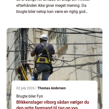
efterhånden ikke giver meget mening. Da
brugte biler netop kan være en rigtig god
handel, fordi der nu er en højere kvalitet hos
dem, som sælger brugte bil...
02 july 2026
Thomas Andersen
Brugte biler Fyn
Blikkenslager viborg sådan vælger du
den rette fagmand til tag og vvs