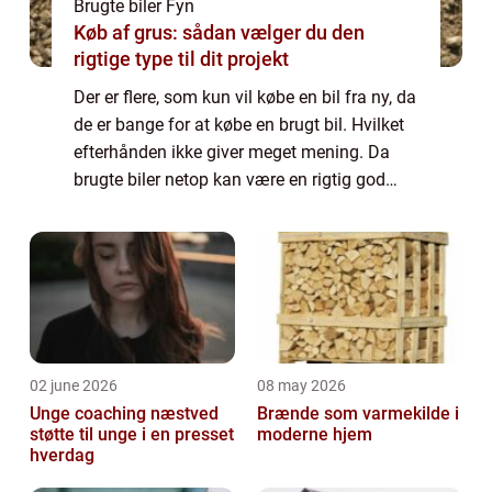
Brugte biler Fyn
Køb af grus: sådan vælger du den
rigtige type til dit projekt
Der er flere, som kun vil købe en bil fra ny, da
de er bange for at købe en brugt bil. Hvilket
efterhånden ikke giver meget mening. Da
brugte biler netop kan være en rigtig god
handel, fordi der nu er en højere kvalitet hos
dem, som sælger brugte bil...
02 june 2026
08 may 2026
Unge coaching næstved
Brænde som varmekilde i
støtte til unge i en presset
moderne hjem
hverdag