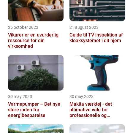
26 october 2023
21 august 2023
Vikarer er en uvurderlig
Guide til TV-inspektion af
ressource for din
kloaksystemet i dit hjem
virksomhed
30 may 2023
30 may 2023
Varmepumper – Det nye
Makita værktøj - det
store inden for
ultimative valg for
energibesparelse
professionelle og
ambitiøse gør-det-
selv'ere