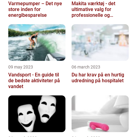
Varmepumper – Det nye
Makita værktøj - det
store inden for
ultimative valg for
energibesparelse
professionelle og
ambitiøse gør-det-
selv'ere
09 may 2023
06 march 2023
Vandsport - En guide til
Du har krav på en hurtig
de bedste aktiviteter på
udredning på hospitalet
vandet