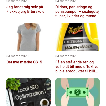
06 march 2023
04 march 2023
Jeg fandt mig selv på
Dildoer, penisringe og
Flakkebjerg Efterskole
penispumper – sexlegetøj
til par, kvinder og mænd
04 march 2023
04 march 2023
Det nye mærke CS15
Få en strålende ren og
velholdt bil med effektive
bilplejeprodukter til billige
priser