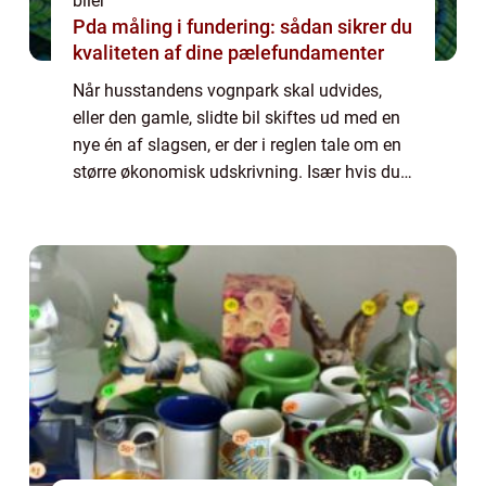
biler
Pda måling i fundering: sådan sikrer du
kvaliteten af dine pælefundamenter
Når husstandens vognpark skal udvides,
eller den gamle, slidte bil skiftes ud med en
nye én af slagsen, er der i reglen tale om en
større økonomisk udskrivning. Især hvis du
udelukkende vælger at kigge på fabriksnye
biler. De glittede brochurer og sm...