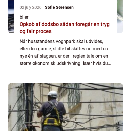
02 july 2026
Sofie Sørensen
biler
Opkøb af dødsbo sådan foregår en tryg
og fair proces
Når husstandens vognpark skal udvides,
eller den gamle, slidte bil skiftes ud med en
nye én af slagsen, er der i reglen tale om en
større økonomisk udskrivning. Især hvis du
udelukkende vælger at kigge på fabriksnye
biler. De glittede brochurer og sm...