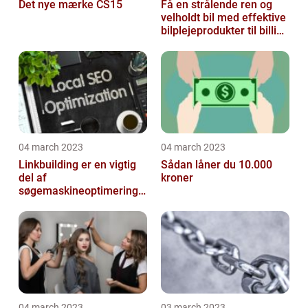
Det nye mærke CS15
Få en strålende ren og
velholdt bil med effektive
bilplejeprodukter til billige
priser
04 march 2023
04 march 2023
Linkbuilding er en vigtig
Sådan låner du 10.000
del af
kroner
søgemaskineoptimeringe
n på din hjemmeside
04 march 2023
03 march 2023