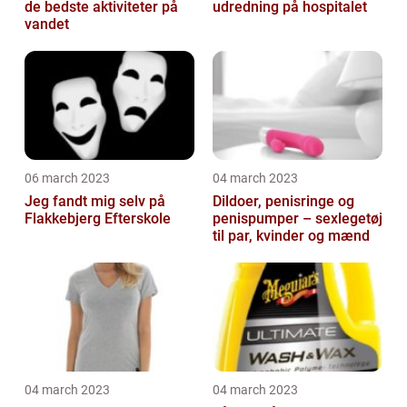
de bedste aktiviteter på
udredning på hospitalet
vandet
06 march 2023
04 march 2023
Jeg fandt mig selv på
Dildoer, penisringe og
Flakkebjerg Efterskole
penispumper – sexlegetøj
til par, kvinder og mænd
04 march 2023
04 march 2023