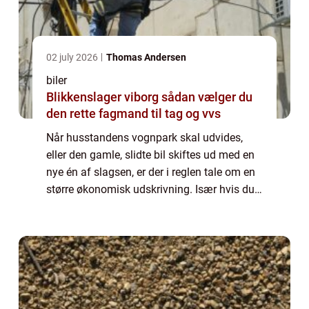
02 july 2026
Thomas Andersen
biler
Blikkenslager viborg sådan vælger du
den rette fagmand til tag og vvs
Når husstandens vognpark skal udvides,
eller den gamle, slidte bil skiftes ud med en
nye én af slagsen, er der i reglen tale om en
større økonomisk udskrivning. Især hvis du
udelukkende vælger at kigge på fabriksnye
biler. De glittede brochurer og sm...