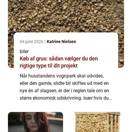
04 june 2026
Katrine Nielsen
biler
Køb af grus: sådan vælger du den
rigtige type til dit projekt
Når husstandens vognpark skal udvides,
eller den gamle, slidte bil skiftes ud med en
nye én af slagsen, er der i reglen tale om en
større økonomisk udskrivning. Især hvis du
udelukkende vælger at kigge på fabriksnye
biler. De glittede brochurer og sm...