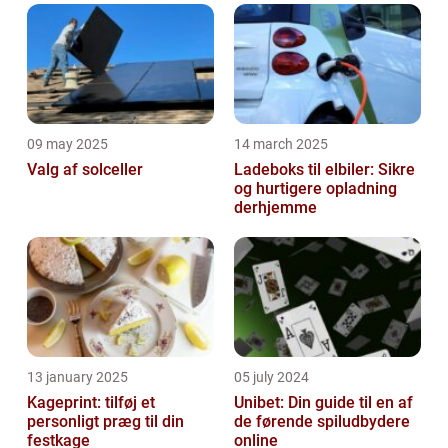
09 may 2025
14 march 2025
Valg af solceller
Ladeboks til elbiler: Sikre
og hurtigere opladning
derhjemme
13 january 2025
05 july 2024
Kageprint: tilføj et
Unibet: Din guide til en af
personligt præg til din
de førende spiludbydere
festkage
online