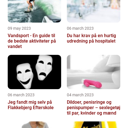
09 may 2023
06 march 2023
Vandsport - En guide til
Du har krav på en hurtig
de bedste aktiviteter på
udredning på hospitalet
vandet
06 march 2023
04 march 2023
Jeg fandt mig selv på
Dildoer, penisringe og
Flakkebjerg Efterskole
penispumper – sexlegetøj
til par, kvinder og mænd