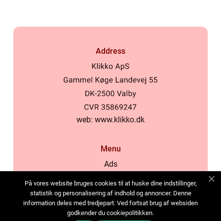
Address
web:
www.klikko.dk
Menu
Ads
About Us
På vores website bruges cookies til at huske dine indstillinger,
Cookies
statistik og personalisering af indhold og annoncer. Denne
information deles med tredjepart. Ved fortsat brug af websiden
Contact
godkender du cookiepolitikken.
Sitemap