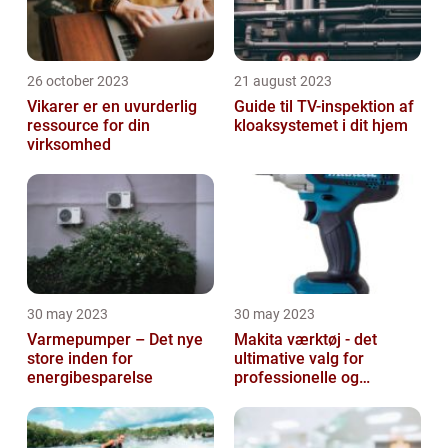
26 october 2023
21 august 2023
Vikarer er en uvurderlig
Guide til TV-inspektion af
ressource for din
kloaksystemet i dit hjem
virksomhed
30 may 2023
30 may 2023
Varmepumper – Det nye
Makita værktøj - det
store inden for
ultimative valg for
energibesparelse
professionelle og
ambitiøse gør-det-
selv'ere