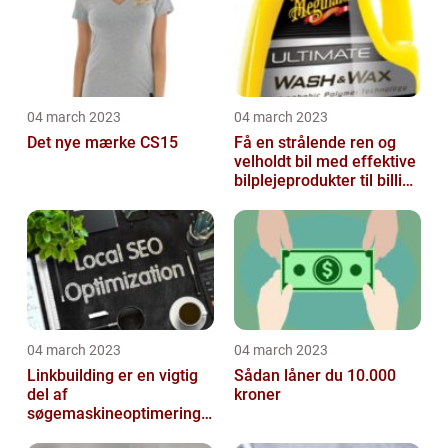
04 march 2023
04 march 2023
Det nye mærke CS15
Få en strålende ren og
velholdt bil med effektive
bilplejeprodukter til billige
priser
04 march 2023
04 march 2023
Linkbuilding er en vigtig
Sådan låner du 10.000
del af
kroner
søgemaskineoptimeringe
n på din hjemmeside