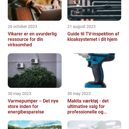
26 october 2023
21 august 2023
Vikarer er en uvurderlig
Guide til TV-inspektion af
ressource for din
kloaksystemet i dit hjem
virksomhed
30 may 2023
30 may 2023
Varmepumper – Det nye
Makita værktøj - det
store inden for
ultimative valg for
energibesparelse
professionelle og
ambitiøse gør-det-
selv'ere