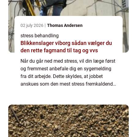
02 july 2026
Thomas Andersen
stress behandling
Blikkenslager viborg sådan vælger du
den rette fagmand til tag og vvs
Når du går ned med stress, vil din læge først
og fremmest anbefale dig en sygemelding
fra dit arbejde. Dette skyldes, at jobbet
anskues som den mest stress fremkaldende
faktor i vores hverdag – og at du som stress
ramt har brug for at geare ned og ta...