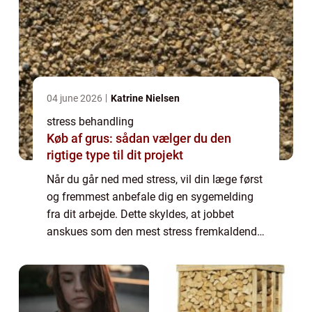
04 june 2026
Katrine Nielsen
stress behandling
Køb af grus: sådan vælger du den
rigtige type til dit projekt
Når du går ned med stress, vil din læge først
og fremmest anbefale dig en sygemelding
fra dit arbejde. Dette skyldes, at jobbet
anskues som den mest stress fremkaldende
faktor i vores hverdag – og at du som stress
ramt har brug for at geare ned og ta...