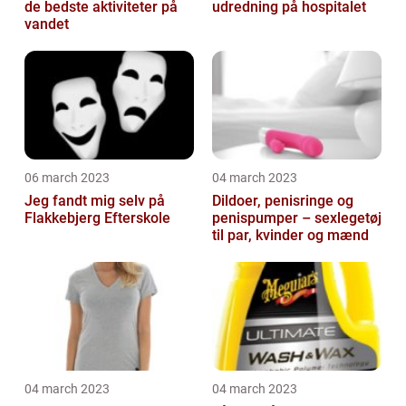
de bedste aktiviteter på
udredning på hospitalet
vandet
06 march 2023
04 march 2023
Jeg fandt mig selv på
Dildoer, penisringe og
Flakkebjerg Efterskole
penispumper – sexlegetøj
til par, kvinder og mænd
04 march 2023
04 march 2023