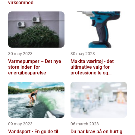
virksomhed
30 may 2023
30 may 2023
Varmepumper – Det nye
Makita værktøj - det
store inden for
ultimative valg for
energibesparelse
professionelle og
ambitiøse gør-det-
selv'ere
09 may 2023
06 march 2023
Vandsport - En guide til
Du har krav på en hurtig