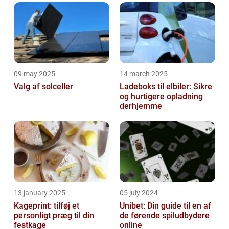
09 may 2025
14 march 2025
Valg af solceller
Ladeboks til elbiler: Sikre
og hurtigere opladning
derhjemme
13 january 2025
05 july 2024
Kageprint: tilføj et
Unibet: Din guide til en af
personligt præg til din
de førende spiludbydere
festkage
online