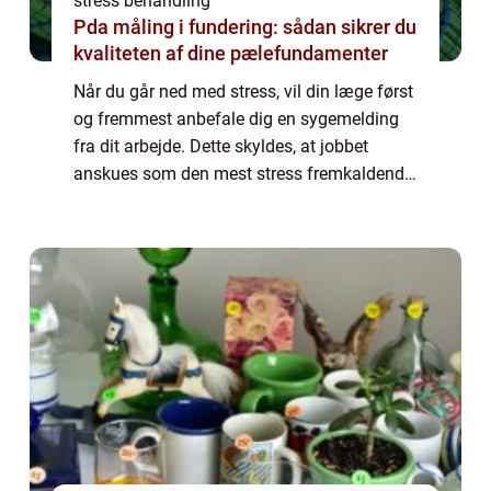
stress behandling
Pda måling i fundering: sådan sikrer du
kvaliteten af dine pælefundamenter
Når du går ned med stress, vil din læge først
og fremmest anbefale dig en sygemelding
fra dit arbejde. Dette skyldes, at jobbet
anskues som den mest stress fremkaldende
faktor i vores hverdag – og at du som stress
ramt har brug for at geare ned og ta...