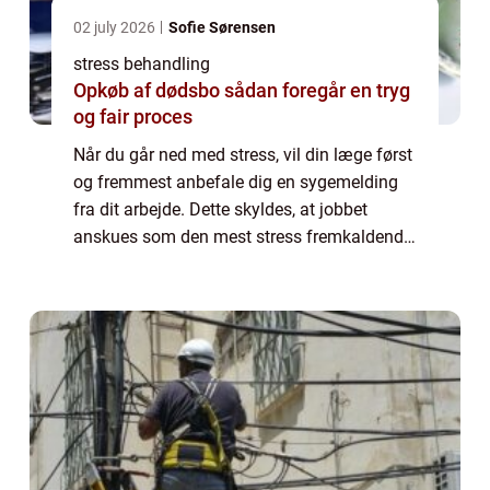
02 july 2026
Sofie Sørensen
stress behandling
Opkøb af dødsbo sådan foregår en tryg
og fair proces
Når du går ned med stress, vil din læge først
og fremmest anbefale dig en sygemelding
fra dit arbejde. Dette skyldes, at jobbet
anskues som den mest stress fremkaldende
faktor i vores hverdag – og at du som stress
ramt har brug for at geare ned og ta...