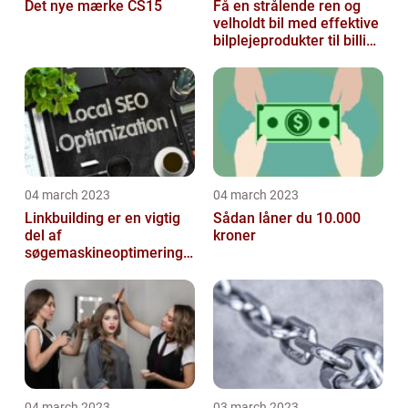
Det nye mærke CS15
Få en strålende ren og
velholdt bil med effektive
bilplejeprodukter til billige
priser
04 march 2023
04 march 2023
Linkbuilding er en vigtig
Sådan låner du 10.000
del af
kroner
søgemaskineoptimeringe
n på din hjemmeside
04 march 2023
03 march 2023